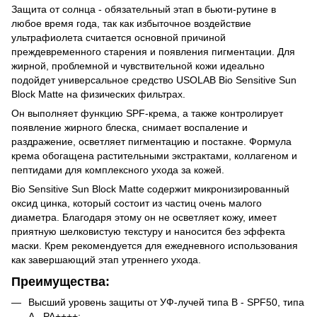
Защита от солнца - обязательный этап в бьюти-рутине в
любое время года, так как избыточное воздействие
ультрафиолета считается основной причиной
преждевременного старения и появления пигментации. Для
жирной, проблемной и чувствительной кожи идеально
подойдет универсальное средство USOLAB Bio Sensitive Sun
Block Matte на физических фильтрах.
Он выполняет функцию SPF-крема, а также контролирует
появление жирного блеска, снимает воспаление и
раздражение, осветляет пигментацию и постакне. Формула
крема обогащена растительными экстрактами, коллагеном и
пептидами для комплексного ухода за кожей.
Bio Sensitive Sun Block Matte содержит микронизированный
оксид цинка, который состоит из частиц очень малого
диаметра. Благодаря этому он не осветляет кожу, имеет
приятную шелковистую текстуру и наносится без эффекта
маски. Крем рекомендуется для ежедневного использования
как завершающий этап утреннего ухода.
Преимущества:
Высший уровень защиты от УФ-лучей типа B - SPF50, типа
A - PA++++;