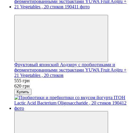
−10%
Фруктовый японский Аодзиру с пробиотиками и
ферментированными экстрактами YUWA Fruit Aojiru +
21 Vegetables , 20 стиков
555 грн
620 грн
Купить