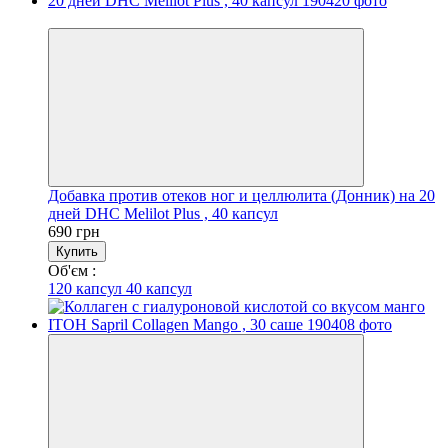
Хит
Добавка против отеков ног и целлюлита (Донник) на 20
дней DHC Melilot Plus , 40 капсул
690 грн
Купить
Об'єм :
120 капсул
40 капсул