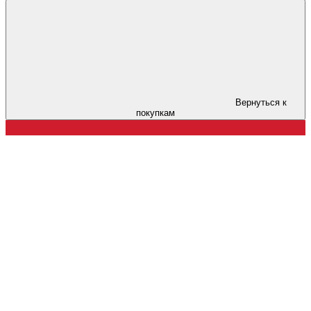
Вернуться к
покупкам
Тут не п