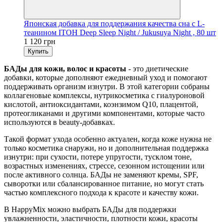
Японская добавка для поддержания качества сна с L-
теанином ITOH Deep Sleep Night / Jukusuya Night , 80 шт
1 120 грн
Купить
БАДы для кожи, волос и красоты
- это диетические
добавки, которые дополняют ежедневный уход и помогают
поддерживать организм изнутри. В этой категории собраны
коллагеновые комплексы, нутрикосметика с гиалуроновой
кислотой, антиоксидантами, коэнзимом Q10, плацентой,
протеогликанами и другими компонентами, которые часто
используются в beauty-добавках.
Такой формат ухода особенно актуален, когда коже нужна не
только косметика снаружи, но и дополнительная поддержка
изнутри: при сухости, потере упругости, тусклом тоне,
возрастных изменениях, стрессе, сезонном истощении или
после активного солнца. БАДы не заменяют кремы, SPF,
сыворотки или сбалансированное питание, но могут стать
частью комплексного подхода к красоте и качеству кожи.
В HappyMix можно выбрать БАДы для поддержки
увлажненности, эластичности, плотности кожи, красоты