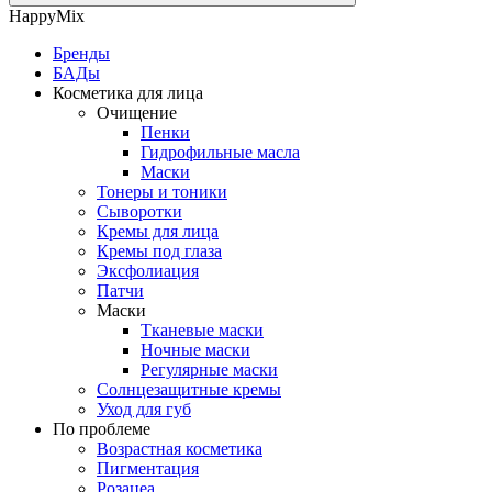
HappyMix
Бренды
БАДы
Косметика для лица
Очищение
Пенки
Гидрофильные масла
Маски
Тонеры и тоники
Сыворотки
Кремы для лица
Кремы под глаза
Эксфолиация
Патчи
Маски
Тканевые маски
Ночные маски
Регулярные маски
Солнцезащитные кремы
Уход для губ
По проблеме
Возрастная косметика
Пигментация
Розацеа