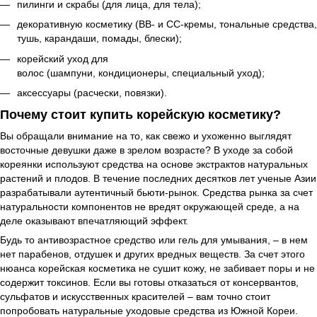
пилинги и скрабы
(для лица,
для тела
);
декоративную косметику (
ВВ- и СС-кремы
, тональные средства,
тушь, карандаши, помады, блески);
корейский уход для
волос
(
шампуни
,
кондиционеры
,
специальный уход
);
аксессуары
(расчески, повязки).
Почему стоит купить корейскую косметику?
Вы обращали внимание на то, как свежо и ухоженно выглядят
восточные девушки даже в зрелом возрасте? В уходе за собой
кореянки используют средства на основе экстрактов натуральных
растений и плодов. В течение последних десятков лет ученые Азии
разрабатывали аутентичный бьюти-рынок. Средства рынка за счет
натуральности компонентов не вредят окружающей среде, а на
деле оказывают впечатляющий эффект.
Будь то антивозрастное средство или гель для умывания, – в нем
нет парабенов, отдушек и других вредных веществ. За счет этого
нюанса корейская косметика не сушит кожу, не забивает поры и не
содержит токсинов. Если вы готовы отказаться от консервантов,
сульфатов и искусственных красителей – вам точно стоит
попробовать натуральные уходовые средства из Южной Кореи.