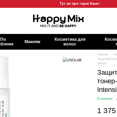
Тут не про гарні баночки, а про г
По
Косметика для
Косме
Макияж
облеме
волос
Главная
К
Защитный и вос
150 мл
Защит
тонер
Intens
В наличии
1 375