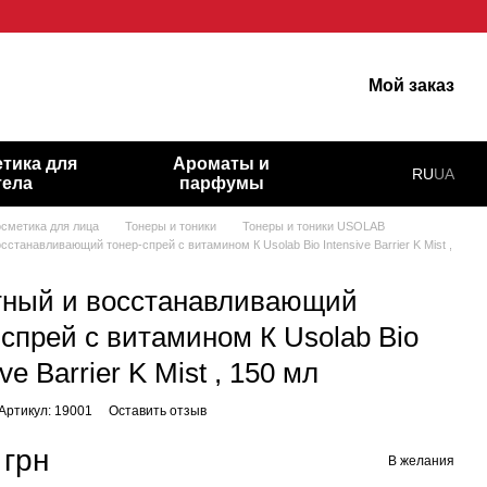
арну шкіру!
Мой заказ
тика для
Ароматы и
RU
UA
тела
парфумы
осметика для лица
Тонеры и тоники
Тонеры и тоники USOLAB
станавливающий тонер-спрей с витамином К Usolab Bio Intensive Barrier K Mist ,
ный и восстанавливающий
-спрей с витамином К Usolab Bio
ive Barrier K Mist , 150 мл
Артикул: 19001
Оставить отзыв
 грн
В желания