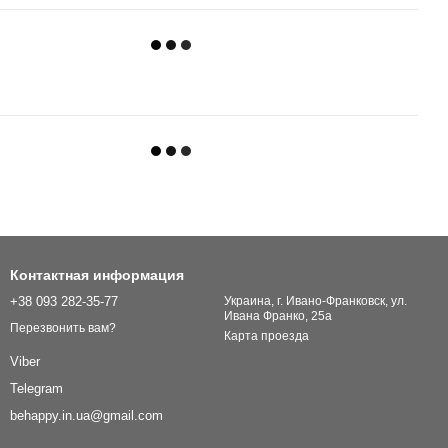
Контактная информация
+38 093 282-35-77
Украина, г. Ивано-Франковск, ул.
Ивана Франко, 25а
Перезвонить вам?
Карта проезда
Viber
Telegram
behappy.in.ua@gmail.com