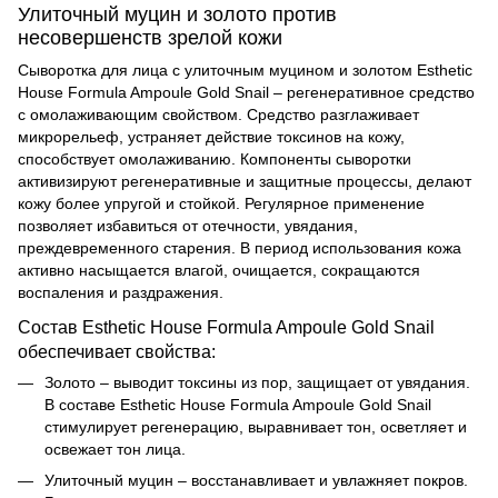
Улиточный муцин и золото против
несовершенств зрелой кожи
Сыворотка для лица с улиточным муцином и золотом Esthetic
House Formula Ampoule Gold Snail – регенеративное средство
с омолаживающим свойством. Средство разглаживает
микрорельеф, устраняет действие токсинов на кожу,
способствует омолаживанию. Компоненты сыворотки
активизируют регенеративные и защитные процессы, делают
кожу более упругой и стойкой. Регулярное применение
позволяет избавиться от отечности, увядания,
преждевременного старения. В период использования кожа
активно насыщается влагой, очищается, сокращаются
воспаления и раздражения.
Состав Esthetic House Formula Ampoule Gold Snail
обеспечивает свойства:
Золото – выводит токсины из пор, защищает от увядания.
В составе
Esthetic House Formula Ampoule Gold Snail
стимулирует регенерацию, выравнивает тон, осветляет и
освежает тон лица.
Улиточный муцин – восстанавливает и увлажняет покров.