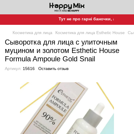
Тут не про гарні баночки, а про гарну
Косметика для лица
Косметика для лица Esthetic House
Сы
Сыворотка для лица с улиточным
муцином и золотом Esthetic House
Formula Ampoule Gold Snail
Артикул:
15616
Оставить отзыв