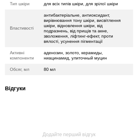
Тип шкіри
для всіх типів шкіри, для зрілої шкіри
антибактеріальне, антиоксидант,
вирівнювання тону шкіри, висвітлення
шкіри, відновлення шкіри, від
Властивості
подразнень, від прищів та акне,
зволоження, ліфтинг-ефект, проти
вялості, усунення пігментації
Активні
аденозин, золото, керамиды,
компоненти
ниацинамид, улиточный муцин
Обсяг, мл
80 мл
Відгуки
Додайте перший відгук