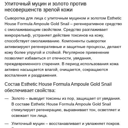
Улиточный муцин и золото против
несовершенств зрелой кожи
Сыворотка для лица с улиточным муцином и золотом Esthetic
House Formula Ampoule Gold Snail – регенеративное средство
с омолаживающим свойством. Средство разглаживает
микрорельеф, устраняет действие токсинов на кожу,
способствует омолаживанию. Компоненты сыворотки
активизируют регенеративные и защитные процессы, делают
кожу более упругой и стойкой. Регулярное применение
позволяет избавиться от отечности, увядания,
преждевременного старения. В период использования кожа
активно насыщается влагой, очищается, сокращаются
воспаления и раздражения.
Состав Esthetic House Formula Ampoule Gold Snail
обеспечивает свойства:
Золото – выводит токсины из пор, защищает от увядания.
В составе
Esthetic House Formula Ampoule Gold Snail
стимулирует регенерацию, выравнивает тон, осветляет и
освежает тон лица.
Улиточный муцин – восстанавливает и увлажняет покров.