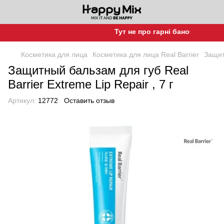
Тут не про гарні баночки, а про г
Косметика для лица
Косметика для лица Real Barrier
Защит
Защитный бальзам для губ Real
Barrier Extreme Lip Repair , 7 г
Артикул:
12772
Оставить отзыв