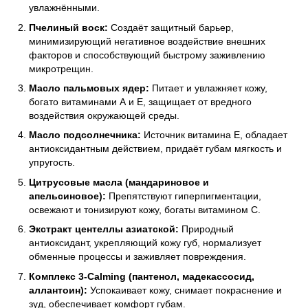
увлажнёнными.
Пчелиный воск:
Создаёт защитный барьер,
минимизирующий негативное воздействие внешних
факторов и способствующий быстрому заживлению
микротрещин.
Масло пальмовых ядер:
Питает и увлажняет кожу,
богато витаминами А и Е, защищает от вредного
воздействия окружающей среды.
Масло подсолнечника:
Источник витамина Е, обладает
антиоксидантным действием, придаёт губам мягкость и
упругость.
Цитрусовые масла (мандариновое и
апельсиновое):
Препятствуют гиперпигментации,
освежают и тонизируют кожу, богаты витамином С.
Экстракт центеллы азиатской:
Природный
антиоксидант, укрепляющий кожу губ, нормализует
обменные процессы и заживляет повреждения.
Комплекс 3-Calming (пантенол, мадекассосид,
аллантоин):
Успокаивает кожу, снимает покраснение и
зуд, обеспечивает комфорт губам.