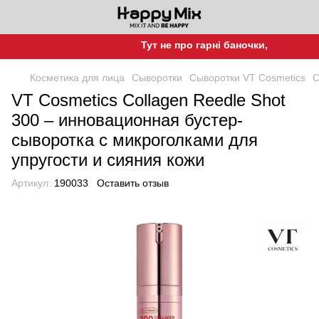
Тут не про гарні баночки, а про гарну 
Косметика для лица
Сыворотки
Сыворотки VT Cosmetics
С
VT Cosmetics Collagen Reedle Shot
300 – инновационная бустер-
сыворотка с микроголками для
упругости и сияния кожи
Артикул:
190033
Оставить отзыв