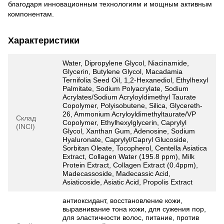
благодаря инновационным технологиям и мощным активным
компонентам.
Характеристики
Water, Dipropylene Glycol, Niacinamide,
Glycerin, Butylene Glycol, Macadamia
Ternifolia Seed Oil, 1,2-Hexanediol, Ethylhexyl
Palmitate, Sodium Polyacrylate, Sodium
Acrylates/Sodium Acryloyldimethyl Taurate
Copolymer, Polyisobutene, Silica, Glycereth-
26, Ammonium Acryloyldimethyltaurate/VP
Склад
Copolymer, Ethylhexylglycerin, Caprylyl
(INCI)
Glycol, Xanthan Gum, Adenosine, Sodium
Hyaluronate, Caprylyl/Capryl Glucoside,
Sorbitan Oleate, Tocopherol, Centella Asiatica
Extract, Collagen Water (195.8 ppm), Milk
Protein Extract, Collagen Extract (0.4ppm),
Madecassoside, Madecassic Acid,
Asiaticoside, Asiatic Acid, Propolis Extract
антиоксидант, восстановление кожи,
выравнивание тона кожи, для сужения пор,
для эластичности волос, питание, против