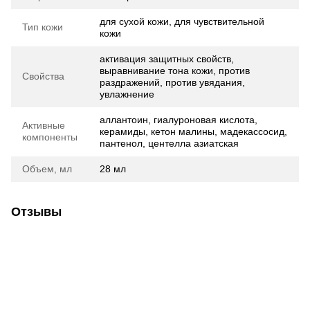
для сухой кожи, для чувствительной
Тип кожи
кожи
активация защитных свойств,
выравнивание тона кожи, против
Свойства
раздражений, против увядания,
увлажнение
аллантоин, гиалуроновая кислота,
Активные
керамиды, кетон малины, мадекассосид,
компоненты
пантенол, центелла азиатская
Объем, мл
28 мл
Отзывы