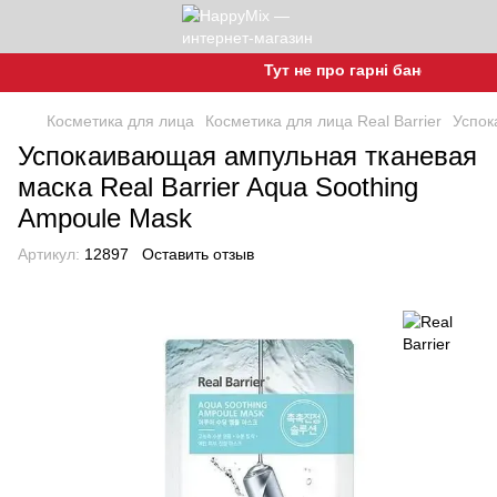
Тут не про гарні баночки, а про
Косметика для лица
Косметика для лица Real Barrier
Успок
Успокаивающая ампульная тканевая
маска Real Barrier Aqua Soothing
Ampoule Mask
Артикул:
12897
Оставить отзыв