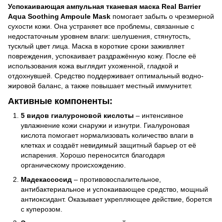
Успокаивающая ампульная тканевая маска Real Barrier
Aqua Soothing Ampoule Mask
помогает забыть о чрезмерной
сухости кожи. Она устраняет все проблемы, связанные с
недостаточным уровнем влаги: шелушения, стянутость,
тусклый цвет лица. Маска в короткие сроки заживляет
повреждения, успокаивает раздражённую кожу. После её
использования кожа выглядит ухоженной, гладкой и
отдохнувшей. Средство поддерживает оптимальный водно-
жировой баланс, а также повышает местный иммунитет.
Активные компоненты:
5 видов гиалуроновой кислоты
– интенсивное
увлажнение кожи снаружи и изнутри. Гиалуроновая
кислота помогает нормализовать количество влаги в
клетках и создаёт невидимый защитный барьер от её
испарения. Хорошо переносится благодаря
органическому происхождению.
Мадекассосид
– противовоспалительное,
антибактериальное и успокаивающее средство, мощный
антиоксидант. Оказывает укрепляющее действие, борется
с куперозом.