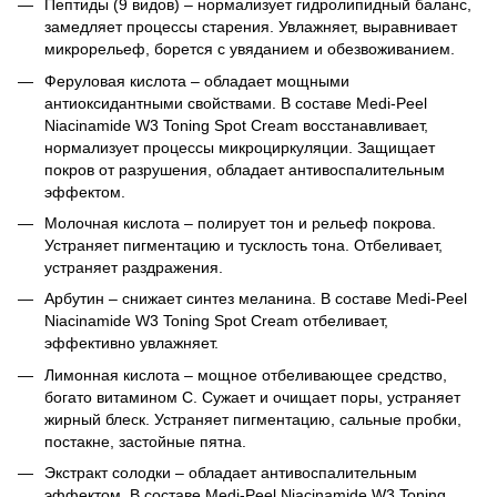
Пептиды (9 видов) – нормализует гидролипидный баланс,
замедляет процессы старения. Увлажняет, выравнивает
микрорельеф, борется с увяданием и обезвоживанием.
Феруловая кислота – обладает мощными
антиоксидантными свойствами. В составе Medi-Peel
Niacinamide W3 Toning Spot Cream восстанавливает,
нормализует процессы микроциркуляции. Защищает
покров от разрушения, обладает антивоспалительным
эффектом.
Молочная кислота – полирует тон и рельеф покрова.
Устраняет пигментацию и тусклость тона. Отбеливает,
устраняет раздражения.
Арбутин – снижает синтез меланина. В составе Medi-Peel
Niacinamide W3 Toning Spot Cream отбеливает,
эффективно увлажняет.
Лимонная кислота – мощное отбеливающее средство,
богато витамином С. Сужает и очищает поры, устраняет
жирный блеск. Устраняет пигментацию, сальные пробки,
постакне, застойные пятна.
Экстракт солодки – обладает антивоспалительным
эффектом. В составе Medi-Peel Niacinamide W3 Toning