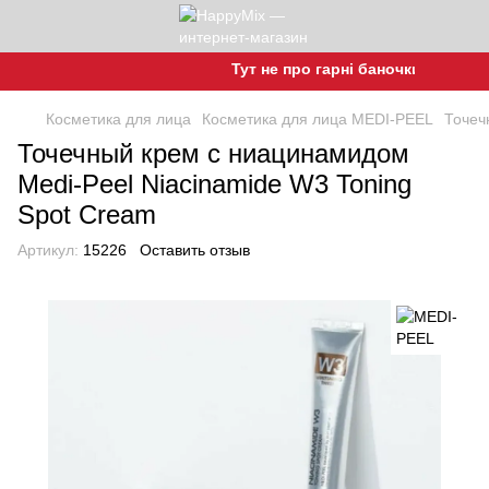
Тут не про гарні баночки, а про гар
Косметика для лица
Косметика для лица MEDI-PEEL
Точеч
Точечный крем с ниацинамидом
Medi-Peel Niacinamide W3 Toning
Spot Cream
Артикул:
15226
Оставить отзыв