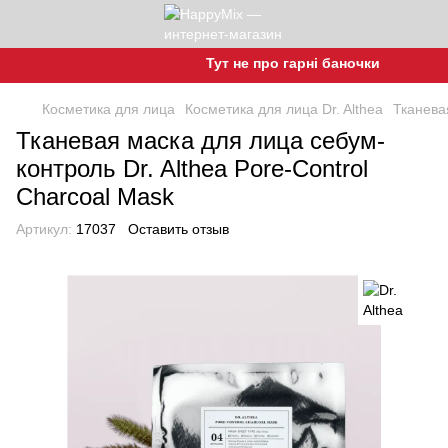
Тут не про гарні баночки, а про гарн
Косметика для лица
Косметика для лица Dr. Althea
Тканева
Тканевая маска для лица себум-
контроль Dr. Althea Pore-Control
Charcoal Mask
Артикул:
17037
Оставить отзыв