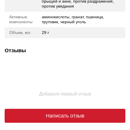
прыщей и акне, против раздражений,
против увядания
Активные
аминокислоты, гранат, пшеница,
компоненты
трутовик, черный уголь
Объем, мл
29 г
Отзывы
Добавьте первый отзыв
Написать отзыв