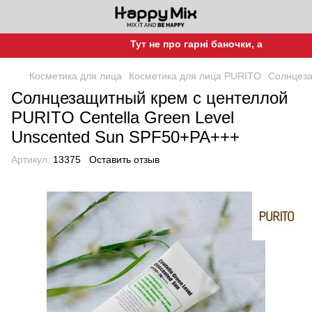
Тут не про гарні баночки, а про гарну ш
Косметика для лица
Косметика для лица PURITO
Солнцеза
Солнцезащитный крем с центеллой
PURITO Centella Green Level
Unscented Sun SPF50+PA+++
Артикул:
13375
Оставить отзыв