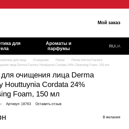
кіру!
Мой заказ
тика для
Ароматы и
RU
UA
тела
парфумы
осметика для лица
Очищение
Пенки
Пенки Derma Factory
щения лица Derma Factory Houttuynia Cordata 24% Cleansing Foam, 150 мл
 для очищения лица Derma
y Houttuynia Cordata 24%
sing Foam, 150 мл
ии
Артикул: 18763
Оставить отзыв
рн
В желания