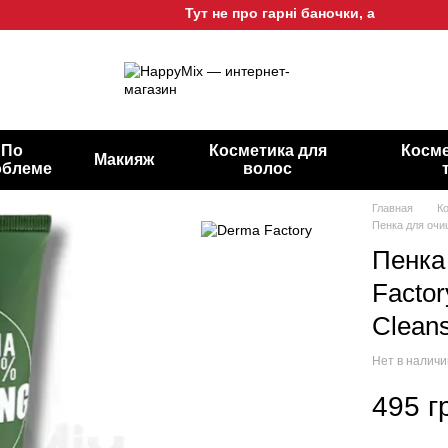
Тут не про гарні баночки, а про гарну ш
По
Косметика для
Косме
Макияж
облеме
волос
Главная
К
Пенка для очи
Пенка
Factor
Clean
Нет в налич
495 г