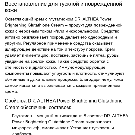
Восстановление для тусклой и поврежденной
кожи
Осветляющий крем с глутатионом DR. ALTHEA Power
Brightening Glutathione Cream – продукт для поврежденной
кожи с неровным тоном и/или микрорельефом. Средство
активно разглаживает покров, делает его однородным и
упругим. Регулярное применение средства оказывает
шлифующее действие на тон и текстуру покрова. Крем
удаляет пигментацию, постакне, застойные пятна, рубцы,
увядание на зрелой коже. Также средство борется с
отечностью и дряблостью. Иммуномодулирующие
компоненты повышают упругость и плотность, стимулируют
обменные и дыхательные процессы. Благодаря чему, кожа
самоочищается и выравнивается с каждым применением
крема.
Свойства DR. ALTHEA Power Brightening Glutathione
Cream обеспечены составом:
Глутатион – мощный антиоксидант. В составе
DR. ALTHEA
Power Brightening Glutathione Cream выравнивает
микрорельеф, омолаживает. Устраняет тусклость и
дряблость.