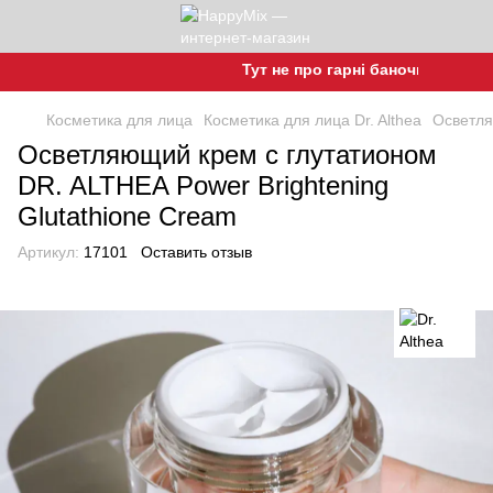
Тут не про гарні баночки, а про га
Косметика для лица
Косметика для лица Dr. Althea
Осветля
Осветляющий крем с глутатионом
DR. ALTHEA Power Brightening
Glutathione Cream
Артикул:
17101
Оставить отзыв