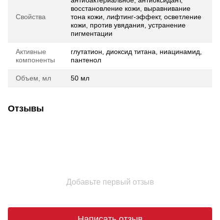
антибактериальное, антиоксидант,
восстановление кожи, выравнивание
Свойства
тона кожи, лифтинг-эффект, осветление
кожи, против увядания, устранение
пигментации
Активные
глутатион, диоксид титана, ниацинамид,
компоненты
пантенол
Объем, мл
50 мл
Отзывы
Добавьте первый отзыв
Написать отзыв