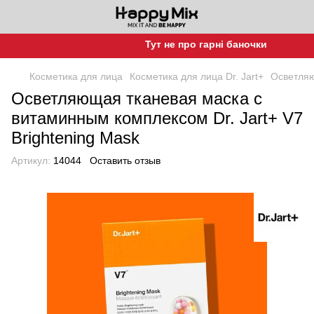
Тут не про гарні баночки, а про гарн
Косметика для лица
Косметика для лица Dr. Jart+
Осветляю
Осветляющая тканевая маска с
витаминным комплексом Dr. Jart+ V7
Brightening Mask
Артикул:
14044
Оставить отзыв