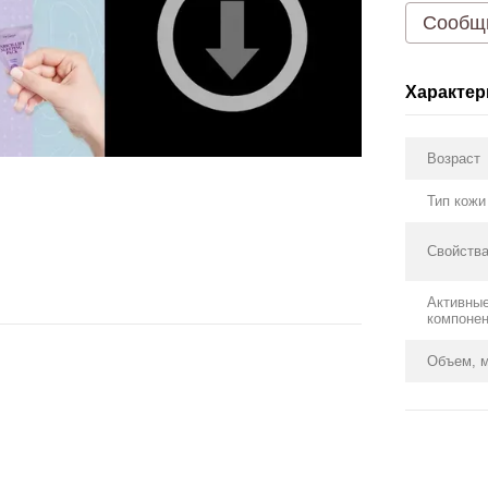
Сообщи
Характер
Возраст
Тип кожи
Свойств
Активны
компоне
Объем, 