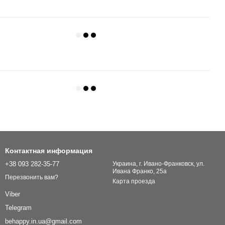
Контактная информация
+38 093 282-35-77
Украина, г. Ивано-Франковск, ул.
Ивана Франко, 25а
Перезвонить вам?
Карта проезда
Viber
Telegram
behappy.in.ua@gmail.com