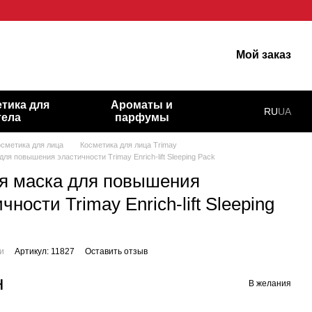
у шкіру!
Мой заказ
тика для
Ароматы и
RU
UA
тела
парфумы
осметика для лица
Косметика для лица Trimay
ля повышения эластичности Trimay Enrich-lift Sleeping Pack
я маска для повышения
чности Trimay Enrich-lift Sleeping
ии
Артикул: 11827
Оставить отзыв
н
В желания