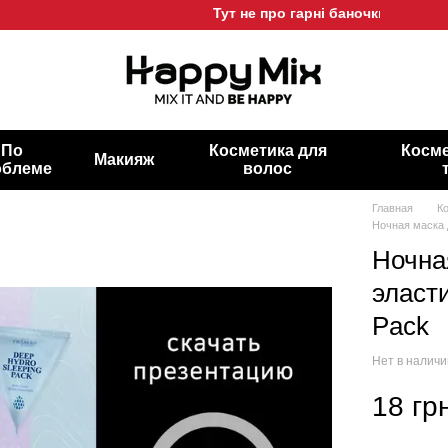
Тут не про гарні баночки, а про гарн
По
Косметика для
Косме
Макияж
облеме
волос
Главная
К
Ночная маска д
Ночна
эласти
Pack
Нет в налич
18 гр