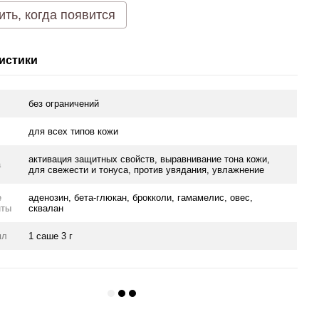
ть, когда появится
истики
без ограничений
для всех типов кожи
активация защитных свойств, выравнивание тона кожи,
а
для свежести и тонуса, против увядания, увлажнение
е
аденозин, бета-глюкан, брокколи, гамамелис, овес,
нты
сквалан
мл
1 саше 3 г