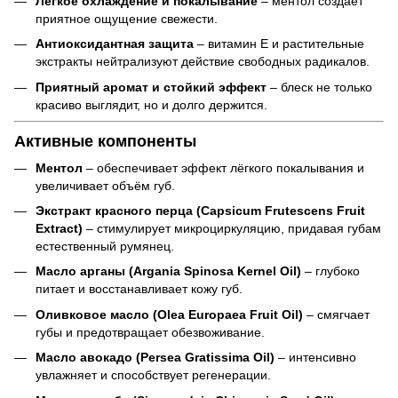
Лёгкое охлаждение и покалывание
– ментол создаёт
приятное ощущение свежести.
Антиоксидантная защита
– витамин Е и растительные
экстракты нейтрализуют действие свободных радикалов.
Приятный аромат и стойкий эффект
– блеск не только
красиво выглядит, но и долго держится.
Активные компоненты
Ментол
– обеспечивает эффект лёгкого покалывания и
увеличивает объём губ.
Экстракт красного перца (Capsicum Frutescens Fruit
Extract)
– стимулирует микроциркуляцию, придавая губам
естественный румянец.
Масло арганы (Argania Spinosa Kernel Oil)
– глубоко
питает и восстанавливает кожу губ.
Оливковое масло (Olea Europaea Fruit Oil)
– смягчает
губы и предотвращает обезвоживание.
Масло авокадо (Persea Gratissima Oil)
– интенсивно
увлажняет и способствует регенерации.