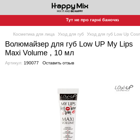
Тут не про гарні баночки, а про гар
Косметика для лица
Уход для губ
Уход для губ Low Up Cosm
Волюмайзер для губ Low UP My Lips
Maxi Volume , 10 мл
Артикул:
190077
Оставить отзыв