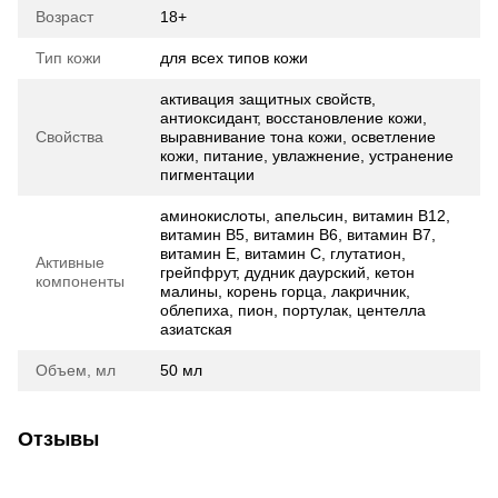
Возраст
18+
Тип кожи
для всех типов кожи
активация защитных свойств,
антиоксидант, восстановление кожи,
Свойства
выравнивание тона кожи, осветление
кожи, питание, увлажнение, устранение
пигментации
аминокислоты, апельсин, витамин В12,
витамин В5, витамин В6, витамин В7,
витамин Е, витамин С, глутатион,
Активные
грейпфрут, дудник даурский, кетон
компоненты
малины, корень горца, лакричник,
облепиха, пион, портулак, центелла
азиатская
Объем, мл
50 мл
Отзывы