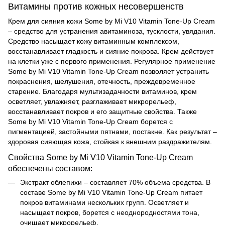
Витамины против кожных несовершенств
Крем для сияния кожи Some by Mi V10 Vitamin Tone-Up Cream
– средство для устранения авитаминоза, тусклости, увядания.
Средство насыщает кожу витаминным комплексом,
восстанавливает гладкость и сияние покрова. Крем действует
на клетки уже с первого применения. Регулярное применение
Some by Mi V10 Vitamin Tone-Up Cream позволяет устранить
покраснения, шелушения, отечность, преждевременное
старение. Благодаря мультизадачности витаминов, крем
осветляет, увлажняет, разглаживает микрорельеф,
восстанавливает покров и его защитные свойства. Также
Some by Mi V10 Vitamin Tone-Up Cream борется с
пигментацией, застойными пятнами, постакне. Как результат –
здоровая сияющая кожа, стойкая к внешним раздражителям.
Свойства Some by Mi V10 Vitamin Tone-Up Cream
обеспечены составом:
Экстракт облепихи – составляет 70% объема средства. В
составе
Some by Mi V10 Vitamin Tone-Up Cream питает
покров витаминами нескольких групп. Осветляет и
насыщает покров, борется с неоднородностями тона,
очищает микрорельеф.