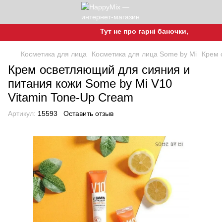
Тут не про гарні баночки, а про гарну
Косметика для лица
Косметика для лица Some by Mi
Крем 
Крем осветляющий для сияния и
питания кожи Some by Mi V10
Vitamin Tone-Up Cream
Артикул:
15593
Оставить отзыв