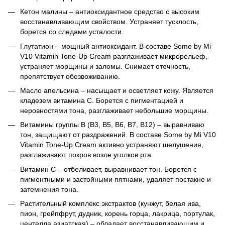
Кетон малины – антиоксидантное средство с высоким
восстанавливающим свойством. Устраняет тусклость,
борется со следами усталости.
Глутатион – мощный антиоксидант. В составе Some by Mi
V10 Vitamin Tone-Up Cream разглаживает микрорельеф,
устраняет морщины и заломы. Снимает отечность,
препятствует обезвоживанию.
Масло апельсина – насыщает и осветляет кожу. Является
кладезем витамина С. Борется с пигментацией и
неровностями тона, разглаживает небольшие морщины.
Витамины группы В (В3, В5, В6, В7, В12) – выравниваю
тон, защищают от раздражений. В составе Some by Mi V10
Vitamin Tone-Up Cream активно устраняют шелушения,
разглаживают покров возле уголков рта.
Витамин С – отбеливает, выравнивает тон. Борется с
пигментными и застойными пятнами, удаляет постакне и
затемнения тона.
Растительный комплекс экстрактов (кунжут, белая ива,
пион, грейпфрут, дудник, корень горца, лакрица, портулак,
центелла азиатская) – обладает восстанавливающим и