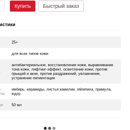
Купить
Быстрый заказ
истики
25+
для всех типов кожи
антибактериальное, восстановление кожи, выравнивание
тона кожи, лифтинг-эффект, осветление кожи, против
а
прыщей и акне, против раздражений, увлажнение,
устранение пигментации
е
имбирь, керамиды, листья камелии, облепиха, примула,
нты
юдзу
мл
50 мл