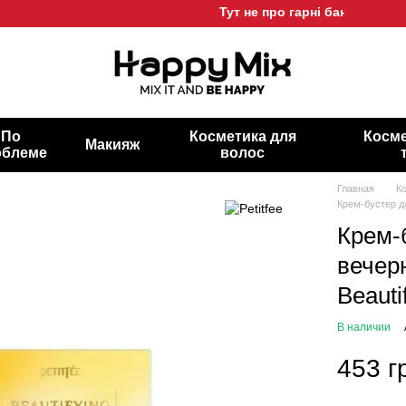
Тут не про гарні баночки, а про 
По
Косметика для
Косме
Макияж
облеме
волос
Главная
К
Крем-бустер д
Крем-
вечер
Beauti
В наличии
453 г