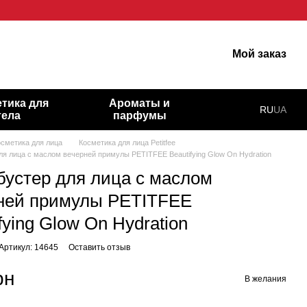
гарну шкіру!
Мой заказ
тика для
Ароматы и
RU
UA
тела
парфумы
осметика для лица
Косметика для лица Petitfee
ля лица с маслом вечерней примулы PETITFEE Beautifying Glow On Hydration
бустер для лица с маслом
ней примулы PETITFEE
fying Glow On Hydration
Артикул: 14645
Оставить отзыв
рн
В желания