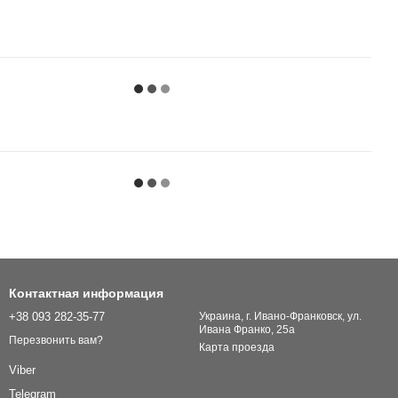
Контактная информация
+38 093 282-35-77
Украина, г. Ивано-Франковск, ул.
Ивана Франко, 25а
Перезвонить вам?
Карта проезда
Viber
Telegram