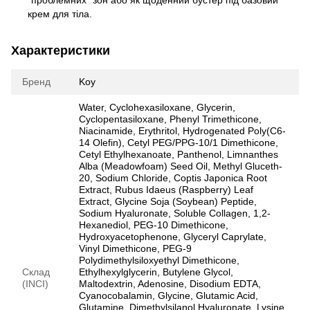
"проблемних" зон або як щоденний бустер під базовий
крем для тіла.
Характеристики
Бренд
Koy
Water, Cyclohexasiloxane, Glycerin,
Cyclopentasiloxane, Phenyl Trimethicone,
Niacinamide, Erythritol, Hydrogenated Poly(C6-
14 Olefin), Cetyl PEG/PPG-10/1 Dimethicone,
Cetyl Ethylhexanoate, Panthenol, Limnanthes
Alba (Meadowfoam) Seed Oil, Methyl Gluceth-
20, Sodium Chloride, Coptis Japonica Root
Extract, Rubus Idaeus (Raspberry) Leaf
Extract, Glycine Soja (Soybean) Peptide,
Sodium Hyaluronate, Soluble Collagen, 1,2-
Hexanediol, PEG-10 Dimethicone,
Hydroxyacetophenone, Glyceryl Caprylate,
Vinyl Dimethicone, PEG-9
Polydimethylsiloxyethyl Dimethicone,
Склад
Ethylhexylglycerin, Butylene Glycol,
(INCI)
Maltodextrin, Adenosine, Disodium EDTA,
Cyanocobalamin, Glycine, Glutamic Acid,
Glutamine, Dimethylsilanol Hyaluronate, Lysine,