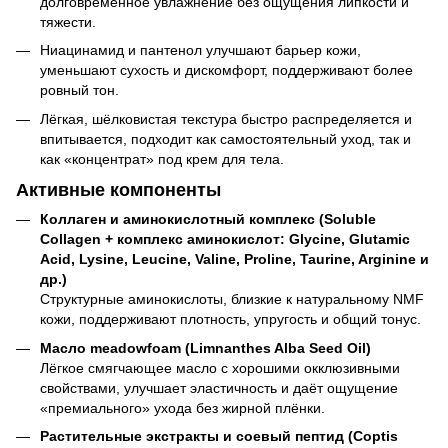
долговременное увлажнение без ощущения липкости и
тяжести.
Ниацинамид и пантенол улучшают барьер кожи,
уменьшают сухость и дискомфорт, поддерживают более
ровный тон.
Лёгкая, шёлковистая текстура быстро распределяется и
впитывается, подходит как самостоятельный уход, так и
как «концентрат» под крем для тела.
Активные компоненты
Коллаген и аминокислотный комплекс (Soluble
Collagen + комплекс аминокислот: Glycine, Glutamic
Acid, Lysine, Leucine, Valine, Proline, Taurine, Arginine и
др.)
Структурные аминокислоты, близкие к натуральному NMF
кожи, поддерживают плотность, упругость и общий тонус.
Масло meadowfoam (Limnanthes Alba Seed Oil)
Лёгкое смягчающее масло с хорошими окклюзивными
свойствами, улучшает эластичность и даёт ощущение
«премиального» ухода без жирной плёнки.
Растительные экстракты и соевый пептид (Coptis