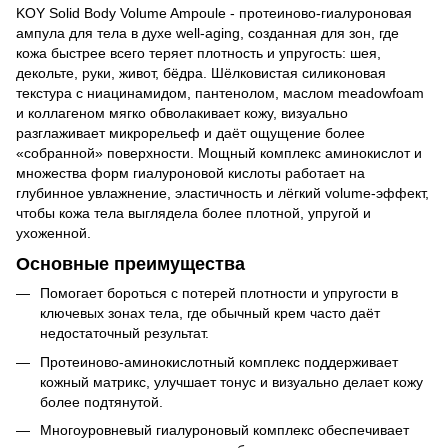
KOY Solid Body Volume Ampoule - протеиново-гиалуроновая
ампула для тела в духе well-aging, созданная для зон, где
кожа быстрее всего теряет плотность и упругость: шея,
декольте, руки, живот, бёдра. Шёлковистая силиконовая
текстура с ниацинамидом, пантенолом, маслом meadowfoam
и коллагеном мягко обволакивает кожу, визуально
разглаживает микрорельеф и даёт ощущение более
«собранной» поверхности. Мощный комплекс аминокислот и
множества форм гиалуроновой кислоты работает на
глубинное увлажнение, эластичность и лёгкий volume-эффект,
чтобы кожа тела выглядела более плотной, упругой и
ухоженной.
Основные преимущества
Помогает бороться с потерей плотности и упругости в
ключевых зонах тела, где обычный крем часто даёт
недостаточный результат.
Протеиново-аминокислотный комплекс поддерживает
кожный матрикс, улучшает тонус и визуально делает кожу
более подтянутой.
Многоуровневый гиалуроновый комплекс обеспечивает