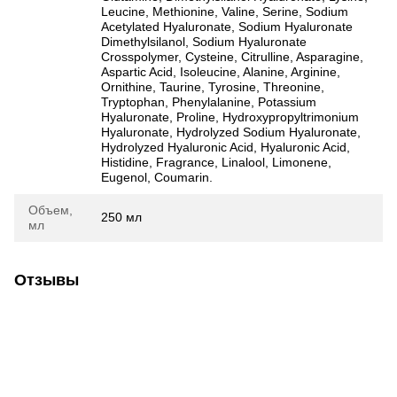
Leucine, Methionine, Valine, Serine, Sodium
Acetylated Hyaluronate, Sodium Hyaluronate
Dimethylsilanol, Sodium Hyaluronate
Crosspolymer, Cysteine, Citrulline, Asparagine,
Aspartic Acid, Isoleucine, Alanine, Arginine,
Ornithine, Taurine, Tyrosine, Threonine,
Tryptophan, Phenylalanine, Potassium
Hyaluronate, Proline, Hydroxypropyltrimonium
Hyaluronate, Hydrolyzed Sodium Hyaluronate,
Hydrolyzed Hyaluronic Acid, Hyaluronic Acid,
Histidine, Fragrance, Linalool, Limonene,
Eugenol, Coumarin.
Объем,
250 мл
мл
Отзывы