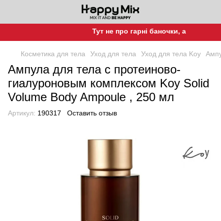
Тут не про гарні баночки, а про гарну шк
Косметика для тела
Уход для тела
Уход для тела Koy
Ампу
Ампула для тела с протеиново-
гиалуроновым комплексом Koy Solid
Volume Body Ampoule , 250 мл
Артикул:
190317
Оставить отзыв