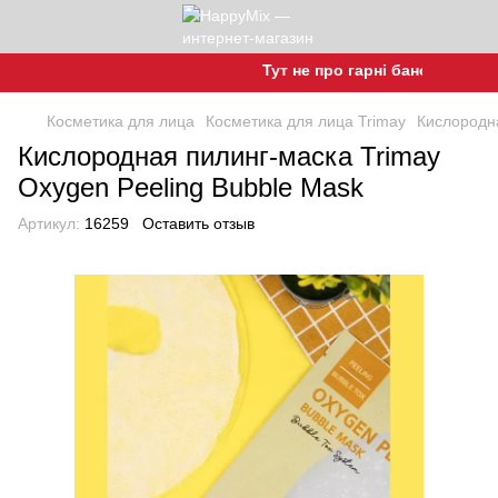
Тут не про гарні баночки, а про
Косметика для лица
Косметика для лица Trimay
Кислородна
Кислородная пилинг-маска Trimay
Oxygen Peeling Bubble Mask
Артикул:
16259
Оставить отзыв