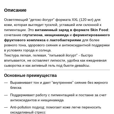
Описание
Осветляющий “детокс-йогурт” формата XXL (120 мл) для
кожи, которая выглядит тусклой, уставшей или склонной к
пигментации. Это
витаминный заряд в формате Skin Food
:
сочетание
глутатиона
,
ниацинамида
и
ферментированного
фруктового комплекса с лактобактериями
для более
ровного тона, здорового сияния и антиоксидантной поддержки
в условиях города и солнца.
Текстура легкая, гелевая, “питьевой йогурт” - быстро
впитывается, не оставляет липкости, удобна как ежедневная
сыворотка и как активный гель под бьюти-девайсы.
Основные преимущества
Выравнивает тон и дает “внутреннее” сияние без жирного
блеска
Поддерживает работу с пигментацией и постакне за счет
антиоксидантов и ниацинамида
Anti-pollution подход: помогает коже легче переносить
оксидативный стресс