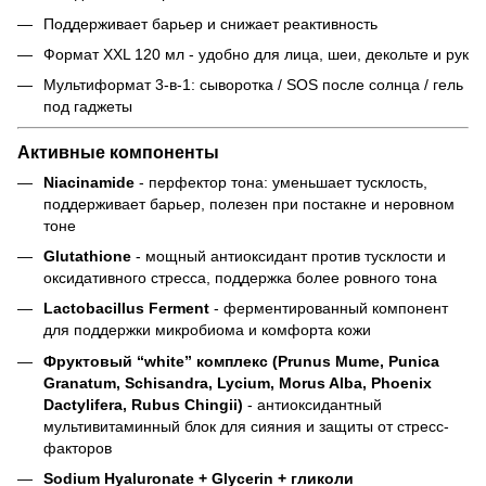
Поддерживает барьер и снижает реактивность
Формат XXL 120 мл - удобно для лица, шеи, декольте и рук
Мультиформат 3-в-1: сыворотка / SOS после солнца / гель
под гаджеты
Активные компоненты
Niacinamide
- перфектор тона: уменьшает тусклость,
поддерживает барьер, полезен при постакне и неровном
тоне
Glutathione
- мощный антиоксидант против тусклости и
оксидативного стресса, поддержка более ровного тона
Lactobacillus Ferment
- ферментированный компонент
для поддержки микробиома и комфорта кожи
Фруктовый “white” комплекс (Prunus Mume, Punica
Granatum, Schisandra, Lycium, Morus Alba, Phoenix
Dactylifera, Rubus Chingii)
- антиоксидантный
мультивитаминный блок для сияния и защиты от стресс-
факторов
Sodium Hyaluronate + Glycerin + гликоли