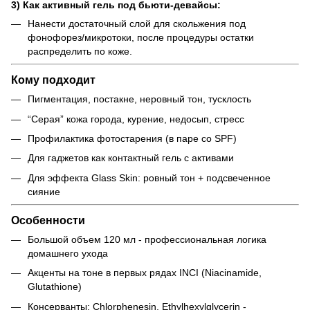
3) Как активный гель под бьюти-девайсы:
Нанести достаточный слой для скольжения под
фонофорез/микротоки, после процедуры остатки
распределить по коже.
Кому подходит
Пигментация, постакне, неровный тон, тусклость
“Серая” кожа города, курение, недосып, стресс
Профилактика фотостарения (в паре со SPF)
Для гаджетов как контактный гель с активами
Для эффекта Glass Skin: ровный тон + подсвеченное
сияние
Особенности
Большой объем 120 мл - профессиональная логика
домашнего ухода
Акценты на тоне в первых рядах INCI (Niacinamide,
Glutathione)
Консерванты: Chlorphenesin, Ethylhexylglycerin -