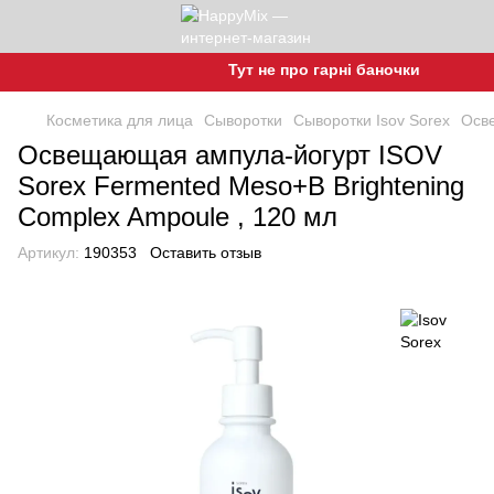
Тут не про гарні баночки, а про гарну
Косметика для лица
Сыворотки
Сыворотки Isov Sorex
Осве
Освещающая ампула-йогурт ISOV
Sorex Fermented Meso+B Brightening
Complex Ampoule , 120 мл
Артикул:
190353
Оставить отзыв