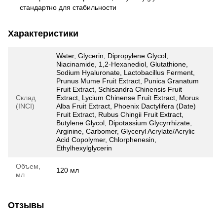
стандартно для стабильности
Характеристики
Water, Glycerin, Dipropylene Glycol,
Niacinamide, 1,2-Hexanediol, Glutathione,
Sodium Hyaluronate, Lactobacillus Ferment,
Prunus Mume Fruit Extract, Punica Granatum
Fruit Extract, Schisandra Chinensis Fruit
Склад
Extract, Lycium Chinense Fruit Extract, Morus
(INCI)
Alba Fruit Extract, Phoenix Dactylifera (Date)
Fruit Extract, Rubus Chingii Fruit Extract,
Butylene Glycol, Dipotassium Glycyrrhizate,
Arginine, Carbomer, Glyceryl Acrylate/Acrylic
Acid Copolymer, Chlorphenesin,
Ethylhexylglycerin
Объем,
120 мл
мл
Отзывы