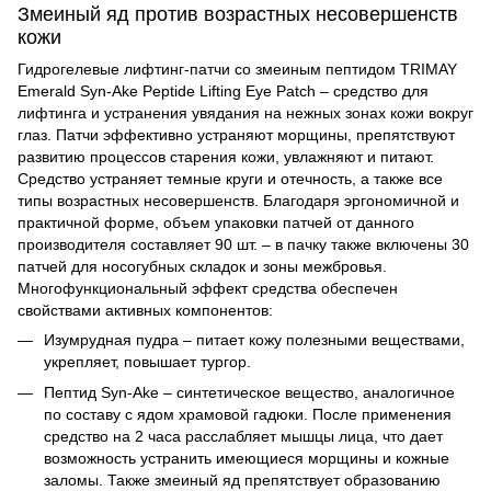
Змеиный яд против возрастных несовершенств
кожи
Гидрогелевые лифтинг-патчи со змеиным пептидом
TRIMAY
Emerald Syn-Ake Peptide Lifting Eye Patch – средство для
лифтинга и устранения увядания на нежных зонах кожи вокруг
глаз. Патчи эффективно устраняют морщины, препятствуют
развитию процессов старения кожи, увлажняют и питают.
Средство устраняет темные круги и отечность, а также все
типы возрастных несовершенств. Благодаря эргономичной и
практичной форме, объем упаковки патчей от данного
производителя составляет 90 шт. – в пачку также включены 30
патчей для носогубных складок и зоны межбровья.
Многофункциональный эффект средства обеспечен
свойствами активных компонентов:
Изумрудная пудра – питает кожу полезными веществами,
укрепляет, повышает тургор.
Пептид Syn-Ake – синтетическое вещество, аналогичное
по составу с ядом храмовой гадюки. После применения
средство на 2 часа расслабляет мышцы лица, что дает
возможность устранить имеющиеся морщины и кожные
заломы. Также змеиный яд препятствует образованию