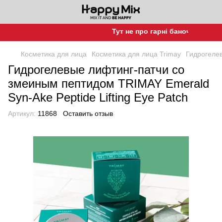
Тут не про гарні баночки, а про г
Косметика для лица
Косметика для лица Trimay
Гидрогелев
Гидрогелевые лифтинг-патчи со
змеиным пептидом TRIMAY Emerald
Syn-Ake Peptide Lifting Eye Patch
Артикул:
11868
Оставить отзыв