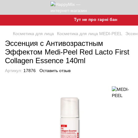
Тут не про гарні баночки, а про
Косметика для лица
Косметика для лица MEDI-PEEL
Эссен
Эссенция с Антивозрастным
Эффектом Medi-Peel Red Lacto First
Collagen Essence 140ml
Артикул:
17876
Оставить отзыв