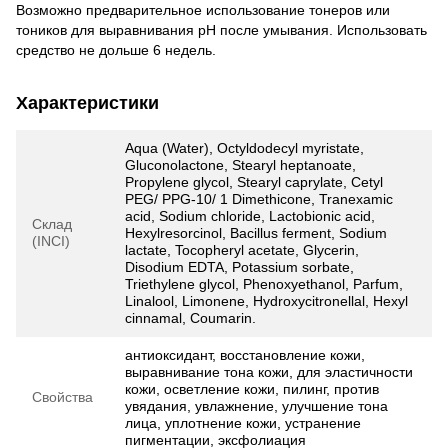
Возможно предварительное использование тонеров или
тоников для выравнивания pH после умывания. Использовать
средство не дольше 6 недель.
Характеристики
Aqua (Water), Octyldodecyl myristate,
Gluconolactone, Stearyl heptanoate,
Propylene glycol, Stearyl caprylate, Cetyl
PEG/ PPG-10/ 1 Dimethicone, Tranexamic
acid, Sodium chloride, Lactobionic acid,
Склад
Hexylresorcinol, Bacillus ferment, Sodium
(INCI)
lactate, Tocopheryl acetate, Glycerin,
Disodium EDTA, Potassium sorbate,
Triethylene glycol, Phenoxyethanol, Parfum,
Linalool, Limonene, Hydroxycitronellal, Hexyl
cinnamal, Coumarin.
антиоксидант, восстановление кожи,
выравнивание тона кожи, для эластичности
кожи, осветление кожи, пилинг, против
Свойства
увядания, увлажнение, улучшение тона
лица, уплотнение кожи, устранение
пигментации, эксфолиация