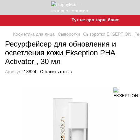
Тут не про гарні баночки, а про г
Косметика для лица
Сыворотки
Сыворотки EKSEPTION
Ре
Ресурфейсер для обновления и
осветления кожи Ekseption PHA
Activator , 30 мл
Артикул:
18824
Оставить отзыв