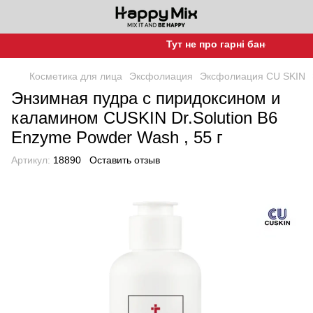
Тут не про гарні баночки, а про
Косметика для лица
Эксфолиация
Эксфолиация CU SKIN
Энзимная пудра с пиридоксином и
каламином CUSKIN Dr.Solution B6
Enzyme Powder Wash , 55 г
Артикул:
18890
Оставить отзыв