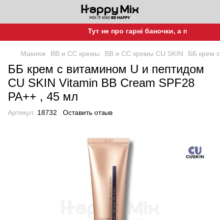
Тут не про гарні баночки, а про гарну шк
Макияж
BB и CC кремы
BB и CC кремы CU SKIN
ББ крем 
ББ крем с витамином U и пептидом
CU SKIN Vitamin BB Cream SPF28
PA++ , 45 мл
Артикул:
18732
Оставить отзыв