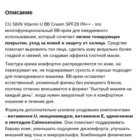
Описание
CU SKIN Vitamin U BB Cream SPF28 PA++ - это
многофункциональный BB-крем для ежедневного
использования, который сочетает
легкое тонирующее
покрытие, уход за кожей и защиту от солнца
. Средство
помогает выровнять тон лица, сделать кожу визуально более
гладкой и свежей, не создавая эффекта плотной маски.
Текстура крема комфортно распределяется по коже, не
перегружает ее, не подчеркивает сухость и хорошо подходит
для повседневного макияжа. BB-крем оставляет
естественный, ухоженный финиш без излишнего блеска,
поэтому отлично вписывается в формат “быстрый макияж на
каждый день”, когда нужен аккуратный тон и комфортное
ношение в течение дня.
Формула дополнительно усилена уходовыми компонентами
-
витамином U, ниацинамидом, витамином E, аденозином
и пептидом Calmosensine
. Они помогают поддерживать
барьер кожи, уменьшать ощущение дискомфорта, улучшать
внешний вид тона и микрорельефа. Комбинация физических