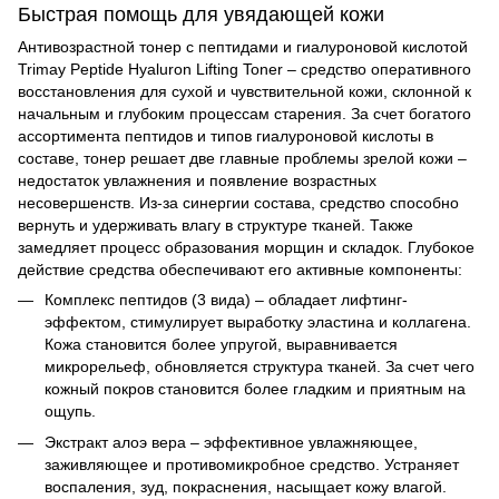
Быстрая помощь для увядающей кожи
Антивозрастной тонер с пептидами и гиалуроновой кислотой
Trimay Peptide Hyaluron Lifting Toner – средство оперативного
восстановления для сухой и чувствительной кожи, склонной к
начальным и глубоким процессам старения. За счет богатого
ассортимента пептидов и типов гиалуроновой кислоты в
составе, тонер решает две главные проблемы зрелой кожи –
недостаток увлажнения и появление возрастных
несовершенств. Из-за синергии состава, средство способно
вернуть и удерживать влагу в структуре тканей. Также
замедляет процесс образования морщин и складок. Глубокое
действие средства обеспечивают его активные компоненты:
Комплекс пептидов (3 вида) – обладает лифтинг-
эффектом, стимулирует выработку эластина и коллагена.
Кожа становится более упругой, выравнивается
микрорельеф, обновляется структура тканей.
За счет чего
кожный покров становится более гладким и приятным на
ощупь.
Экстракт алоэ вера – эффективное увлажняющее,
заживляющее и противомикробное средство. Устраняет
воспаления, зуд, покраснения, насыщает кожу влагой.