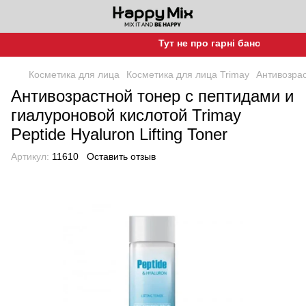
Тут не про гарні баночки, а про 
Косметика для лица
Косметика для лица Trimay
Антивозрас
Антивозрастной тонер с пептидами и
гиалуроновой кислотой Trimay
Peptide Hyaluron Lifting Toner
Артикул:
11610
Оставить отзыв