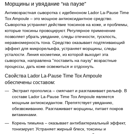
Морщины и увядание “на паузе”
Антивозрастная сыворотка с идебеноном Lador La-Pause Time
Tox Ampoule – это мощное антиоксидантное средство.
Сыворотка устраняет действие токсинов на коже, и проблемы,
которые токсины провоцируют. Регулярное применение
позволяет убрать увядание, следы отечности, тусклость,
неравномерность тона. Средство оказывает подтягивающий
эффект для микрорельефа, устраняет морщины, следы
усталости. Линия косметики, из которой выходит эта
сыворотка, направлена “поставить на паузу” возрастные
процессы, дать коже освежиться и отдохнуть.
Свойства Lador La-Pause Time Tox Ampoule
обеспечены составом:
Экстракт прополиса – смягчает и разглаживает рельеф. В
составе Lador La-Pause Time Tox Ampoule является
мощным антиоксидантом. Препятствует увяданию,
обезвоживанию. Разглаживает морщины, питает покров
витаминами.
Корень тимьяна – оказывает антибактериальный эффект,
тонизирует. Устраняет жирный блеск, токсины и