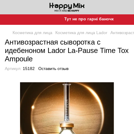
Тут не про гарні баночки, а про гар
Косметика для лица
Косметика для лица Lador
Антивозрас
Антивозрастная сыворотка с
идебеноном Lador La-Pause Time Tox
Ampoule
Артикул:
15182
Оставить отзыв