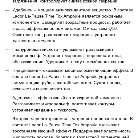
загрязнения, контролирует синтез кожной секреции.
Идебенон – мощное антиоксидантное вещество. В составе
Lador La-Pause Time Tox Ampoule является основным
компонентом. Замедляет возрастные процессы, работает
в разы эффективнее чем витамин С и коэнзим Q10.
Осветляет тон, разглаживает морщины, устраняет
тусклость и отечность.
Гиалуроновая кислота – увлажняет, разглаживает
микрорельеф. Устраняет морщины, неровности тона,
обезвоживание. Удерживает влагу в мембранах клеток.
Ниацинамид – оказывает мощный осветляющий эффект. В
составе Lador La-Pause Time Tox Ampoule устраняет
пигментацию, рубцы, застойные пятна. Сужает поры,
освежает и выравнивает тон.
Аденозин – эффективный антивозрастной компонент.
Разглаживает микрорельеф, подтягивает контуры,
устраняет увядание и тусклость.
Экстракт черного трюфеля – устраняет неровности тона. В
составе Lador La-Pause Time Tox Ampoule оказывает
восстанавливающий эффект. Поддерживает эластичность
и упругость покрова, борется с возрастной пигментацией.