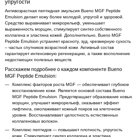
упругости
Антивозрастная пептидная эмульсия Bueno MGF Peptide
Emulsion делает кожу более молодой, упругой и здоровой.
Средство выравнивает микрорельеф, уменьшает
выраженность морщин, стимулирует синтез собственного
коллагена и эластина кожей. Дополнительно, Bueno MGF
Peptide Emulsion устраняет красноту, зуд, чрезмерную сухость
– частых спутников возрастной кожи. Активный состав
гарантирует интенсивную регенерацию, а также восполнение
недостающих полезных веществ.
Расскажем подробнее о каждом компоненте Bueno
MGF Peptide Emulsion:
Комплекс факторов роста MGF — обеспечивает глубокое
восстановление кожи. Является основой состава Bueno
MGF Peptide Emulsion. Предотвращает образование новых
морщин, улучшает микрорельеф, оказывает эффект
лифтинга, омолаживает кожный покров на клеточном
уровне. Восстанавливает целостность естественных
коллагеновых волокон.
Комплекс пептидов — повышают плотность, упругость
кожи. Стимулируют синтез коллагена и эластина.