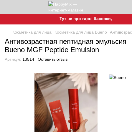
Тут не про гарні баночки, а про гарн
Косметика для лица
Косметика для лица Bueno
Антивозрас
Антивозрастная пептидная эмульсия
Bueno MGF Peptide Emulsion
Артикул:
13514
Оставить отзыв