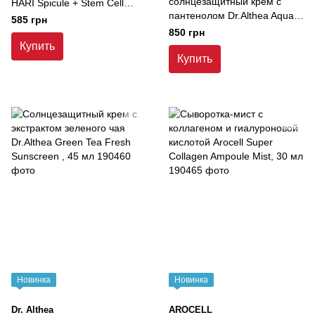
солнцезащитный крем с
HARI Spicule + Stem Cell
пантенолом Dr.Althea Aqua
30Days Eye Sheet , 60 шт
585 грн
Glowing Sunscreen , 45 мл
850 грн
Купить
Купить
Новинка
Новинка
Dr. Althea
AROCELL