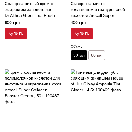
Солнцезащитный крем с
Сыворотка-мист с
экстрактом зеленого чая
коллагеном и гиалуроновой
Dr.Althea Green Tea Fresh
кислотой Arocell Super
Sunscreen , 45 мл
Collagen Ampoule Mist, 30 мл
850 грн
450 грн
Купить
Купить
Об'єм :
30 мл
80 мл