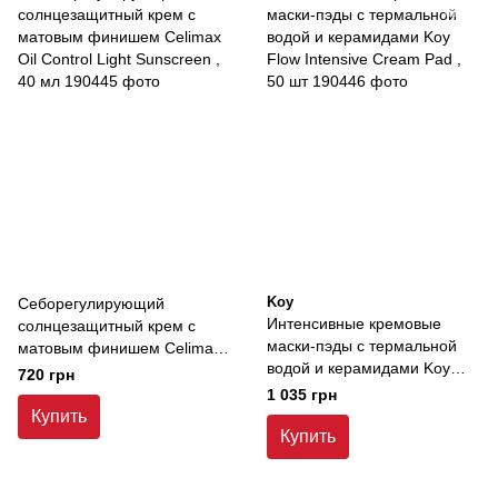
Koy
Себорегулирующий
Интенсивные кремовые
солнцезащитный крем с
маски-пэды с термальной
матовым финишем Celimax
водой и керамидами Koy
Oil Control Light Sunscreen ,
720 грн
Flow Intensive Cream Pad ,
40 мл
1 035 грн
50 шт
Купить
Купить