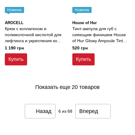
Новинка
Новинка
AROCELL
House of Hur
Крем с коллагеном и
Тинт-ампула для губ с
полимолочной кислотой для
сияющим финишем House
лифтинга и укрепления кожи
of Hur Glowy Ampoule Tint
Arocell Super Collagen
Ginger , 4,5г
1 190 грн
520 грн
Booster Cream , 50 г
Купить
Купить
Показать еще 20 товаров
Назад
Вперед
6
из 68