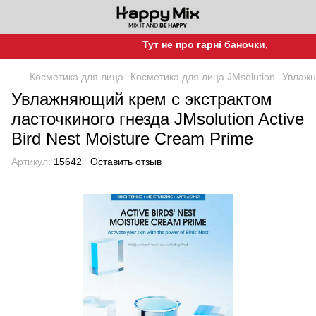
Тут не про гарні баночки, а про гарн
Косметика для лица
Косметика для лица JMsolution
Увлажн
Увлажняющий крем с экстрактом
ласточкиного гнезда JMsolution Active
Bird Nest Moisture Cream Prime
Артикул:
15642
Оставить отзыв