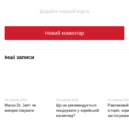
Додайте перший відгук
Новий коментар
Інші записи
24 серпня 2023
24 серпня 2023
24 серпня 202
Маски Dr. Jart+ як
Що не рекомендується
Равликовий
використовувати
поєднувати у корейській
історія, кор
косметиці?
застосуванн