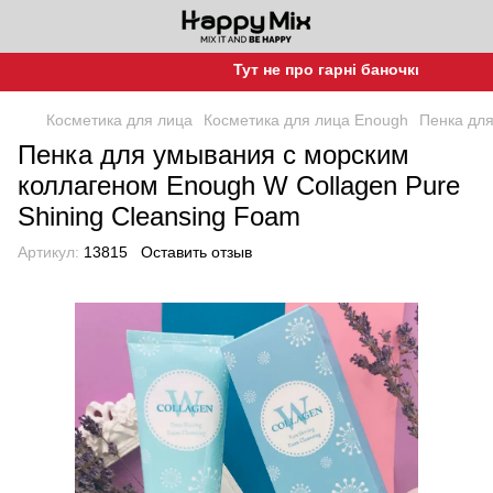
Тут не про гарні баночки, а про гар
Косметика для лица
Косметика для лица Enough
Пенка для
Пенка для умывания с морским
коллагеном Enough W Collagen Pure
Shining Cleansing Foam
Артикул:
13815
Оставить отзыв