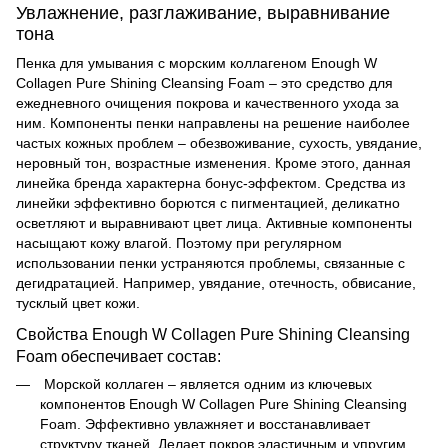
Увлажнение, разглаживание, выравнивание
тона
Пенка для умывания с морским коллагеном Enough W
Collagen Pure Shining Cleansing Foam – это средство для
ежедневного очищения покрова и качественного ухода за
ним. Компоненты пенки направлены на решение наиболее
частых кожных проблем – обезвоживание, сухость, увядание,
неровный тон, возрастные изменения. Кроме этого, данная
линейка бренда характерна бонус-эффектом. Средства из
линейки эффективно борются с пигментацией, деликатно
осветляют и выравнивают цвет лица. Активные компоненты
насыщают кожу влагой. Поэтому при регулярном
использовании пенки устраняются проблемы, связанные с
дегидратацией. Например, увядание, отечность, обвисание,
тусклый цвет кожи.
Свойства Enough W Collagen Pure Shining Cleansing
Foam обеспечивает состав:
Морской коллаген – является одним из ключевых
компонентов
Enough W Collagen Pure Shining Cleansing
Foam. Эффективно увлажняет и восстанавливает
структуру тканей. Делает покров эластичным и упругим,