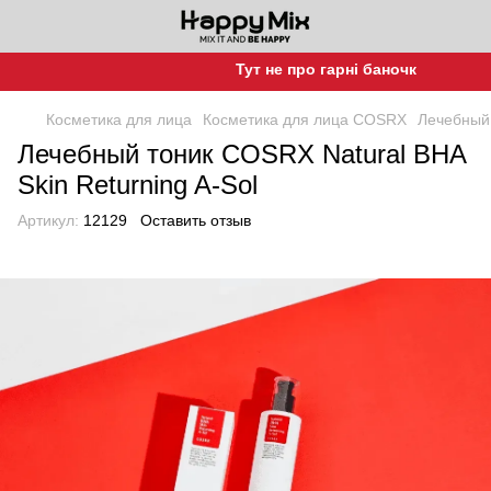
Тут не про гарні баночки, а про гар
Косметика для лица
Косметика для лица COSRX
Лечебный 
Лечебный тоник COSRX Natural BHA
Skin Returning A-Sol
Артикул:
12129
Оставить отзыв