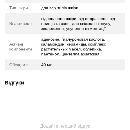
Тип шкіри
для всіх типів шкіри
відновлення шкіри, від подразнень, від
Властивості
прищів та акне, для свіжості і тонусу,
зволоження, усунення пігментації
аденозин, гиалуроновая кислота,
Активні
каламондин, керамиды, комплекс
компоненти
растительных масел, облепиха,
пантенол, центелла азиатская
Обсяг, мл
40 мл
Відгуки
Додайте перший відгук