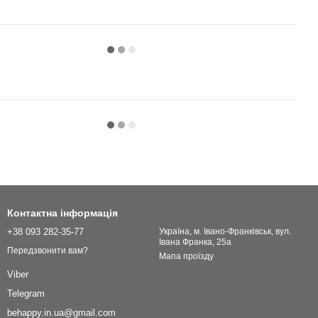
Контактна інформація
+38 093 282-35-77
Українa, м. Івано-Франківськ, вул.
Івана Франка, 25а
Передзвонити вам?
Мапа проїзду
Viber
Telegram
behappy.in.ua@gmail.com