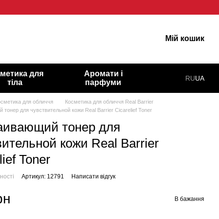
о гарну шкіру!
Мій кошик
метика для
Аромати і
RU
UA
тіла
парфуми
осметика для обличчя
Косметика для обличчя Real Barrier
тонер для чувствительной кожи Real Barrier Cicarelief Toner
аивающий тонер для
ительной кожи Real Barrier
lief Toner
ності
Артикул: 12791
Написати відгук
рн
В бажання