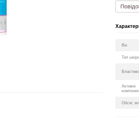
Повідо
Характер
Вік
Тип шкір
Властиво
Активні
компоне
Обсяг, м