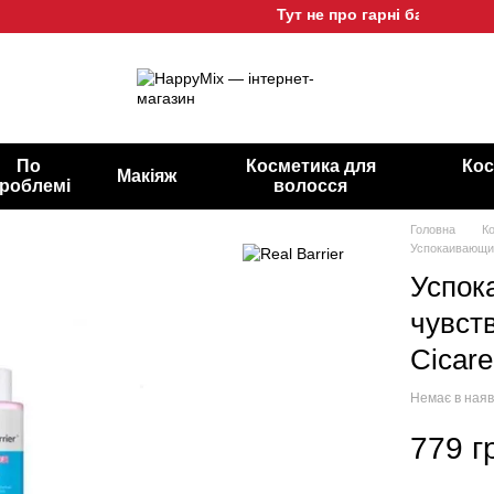
Тут не про гарні баночки, а пр
По
Косметика для
Кос
Макіяж
роблемі
волосся
Головна
К
Успокаивающий 
Успок
чувств
Cicare
Немає в наяв
779 г