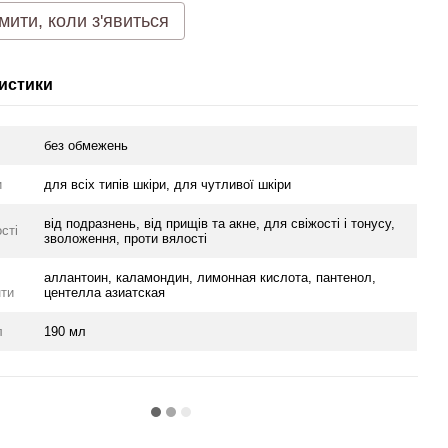
мити, коли з'явиться
истики
без обмежень
и
для всіх типів шкіри, для чутливої шкіри
від подразнень, від прищів та акне, для свіжості і тонусу,
сті
зволоження, проти вялості
аллантоин, каламондин, лимонная кислота, пантенол,
нти
центелла азиатская
л
190 мл