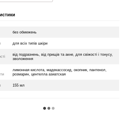
истики
без обмежень
и
для всіх типів шкіри
від подразнень, від прищів та акне, для свіжості і тонусу,
сті
зволоження
лимонная кислота, мадекассосид, окопник, пантенол,
нти
розмарин, центелла азиатская
л
155 мл