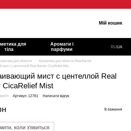
 гарну шкіру!
Мій кошик
метика для
Аромати і
RU
UA
тіла
парфуми
осметика для обличчя
Косметика для обличчя Real Barrier
мист с центеллой Real Barrier CicaRelief Mist
аивающий мист с центеллой Real
r CicaRelief Mist
ності
Артикул: 12781
Написати відгук
рн
В бажання
мити, коли з'явиться