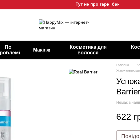
Тут не про гарні баночки, а про
По
Косметика для
Кос
Макіяж
роблемі
волосся
Головна
К
Успокаивающий 
Успок
Barrie
Немає в наяв
622 г
Повідо