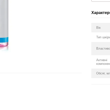
Характер
Вік
Тип шкір
Властиво
Активні
компоне
Обсяг, м