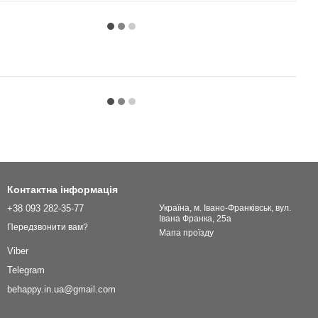
Контактна інформація
+38 093 282-35-77
Українa, м. Івано-Франківськ, вул.
Івана Франка, 25а
Передзвонити вам?
Мапа проїзду
Viber
Telegram
behappy.in.ua@gmail.com