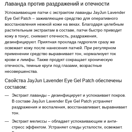
Лаванда против раздражений и отечности
Успокаивающие патчи с экстрактом лаванды JayJun Lavender
Eye Gel Patch – заживляющее средство для оперативного
восстановления нежной кожи на веках. Благодаря целебным
растительным экстрактам в составе, патчи быстро приводит
кожу в тонус, снимают отечность, раздражения,
дезинфицируют. Приятная прохлада гидрогеля сразу же
освежает кожу после нанесения патчей. При регулярном
применении средство выравнивает тон, нормализует ток
крови и лимфы. Также продукт сокращает хроническую
отечность, темные круги под глазами, возрастные
несовершенства.
Свойства JayJun Lavender Eye Gel Patch обеспечены
составом:
Экстракт лаванды – дезинфицирует и успокаивает покров.
В составе
JayJun Lavender Eye Gel Patch устраняет
раздражения и воспаления, восстанавливает, выравнивает
тон.
Экстракт мелиссы – обладает успокаивающим и анти-
стресс эффектом. Устраняет следы усталости, освежает.