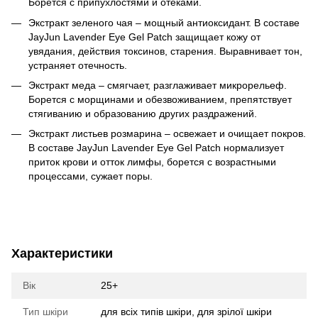
Борется с припухлостями и отеками.
Экстракт зеленого чая – мощный антиоксидант. В составе
JayJun Lavender Eye Gel Patch защищает кожу от
увядания, действия токсинов, старения. Выравнивает тон,
устраняет отечность.
Экстракт меда – смягчает, разглаживает микрорельеф.
Борется с морщинами и обезвоживанием, препятствует
стягиванию и образованию других раздражений.
Экстракт листьев розмарина – освежает и очищает покров.
В составе JayJun Lavender Eye Gel Patch нормализует
приток крови и отток лимфы, борется с возрастными
процессами, сужает поры.
Характеристики
Вік
25+
Тип шкіри
для всіх типів шкіри, для зрілої шкіри