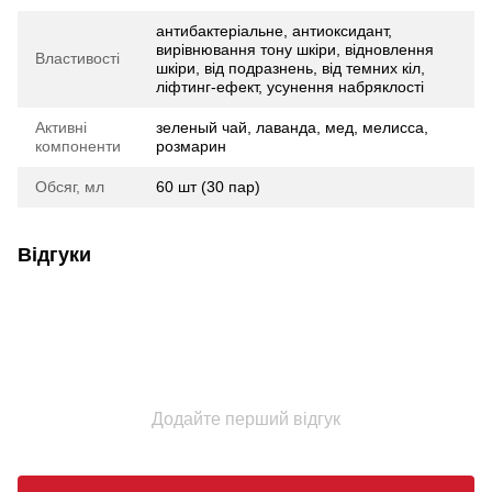
антибактеріальне, антиоксидант,
вирівнювання тону шкіри, відновлення
Властивості
шкіри, від подразнень, від темних кіл,
ліфтинг-ефект, усунення набряклості
Активні
зеленый чай, лаванда, мед, мелисса,
компоненти
розмарин
Обсяг, мл
60 шт (30 пар)
Відгуки
Додайте перший відгук