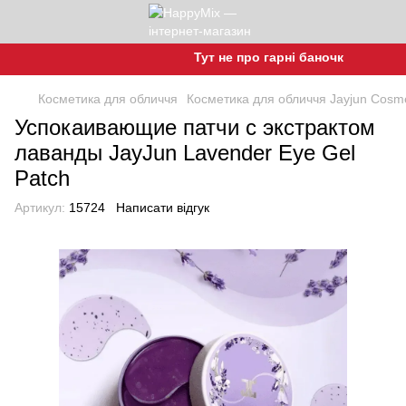
Тут не про гарні баночки, а про гар
Косметика для обличчя
Косметика для обличчя Jayjun Cosme
Успокаивающие патчи с экстрактом
лаванды JayJun Lavender Eye Gel
Patch
Артикул:
15724
Написати відгук