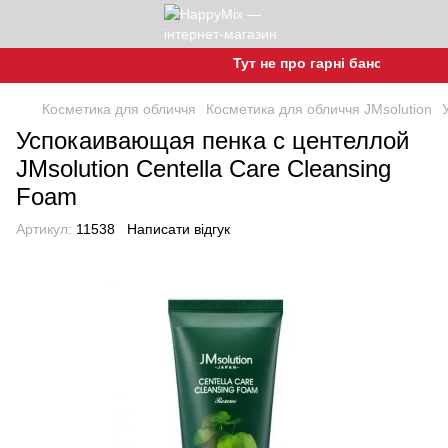
Тут не про гарні баночки, а про 
Косметика для обличчя
Косметика для обличчя JMsolution
Успокаивающая пенка с центеллой
JMsolution Centella Care Cleansing
Foam
Артикул:
11538
Написати відгук