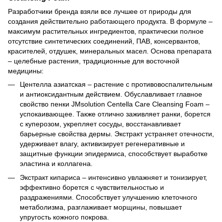
Разработчики бренда взяли все лучшее от природы для
создания действительно работающего продукта. В формуле –
максимум растительных ингредиентов, практически полное
отсутствие синтетических соединений, ПАВ, консервантов,
красителей, отдушек, минеральных масел. Основа препарата
– целебные растения, традиционные для восточной
медицины:
Центелла азиатская – растение с противовоспалительным
и антиоксидантным действием. Обуславливает главное
свойство пенки JMsolution Centella Care Cleansing Foam –
успокаивающее. Также отлично заживляет ранки, борется
с куперозом, укрепляет сосуды, восстанавливает
барьерные свойства дермы. Экстракт устраняет отечности,
удерживает влагу, активизирует регенеративные и
защитные функции эпидермиса, способствует выработке
эластина и коллагена.
Экстракт кипариса – интенсивно увлажняет и тонизирует,
эффективно борется с чувствительностью и
раздражениями. Способствует улучшению клеточного
метаболизма, разглаживает морщины, повышает
упругость кожного покрова.