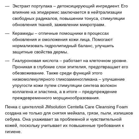
Экстракт портулака – детоксицирующий ингредиент. Его
влияние на эпидермис заключается в нейтрализации
свободных радикалов, повышении тонуса, стимуляции
обновления тканей, заживлении микротравм.
Керамиды – отличные помощники в процессах
обновления и омоложения кожи лица. Помогают
нормализовать гидролипидный баланс, улучшить
защитные свойства дермы.
Гиалуроновая кислота – работает на клеточном уровне.
Проникая в глубокие слои эпителия, предотвращает его
обезвоживание. Также среди функций этого
низкомолекулярного гликозаминогликана – улучшение
упругости кожи путем стимуляции синтеза волокон
коллагена и эластина, а в итоге – предупреждение
преждевременного морщинообразования.
Пенка с центеллой JMsolution Centella Care Cleansing Foam
создана не только для снятия мейкапа, грязи, пыли, излишков
себума. Она ухаживает за проблемной и чувствительной
кожей, поскольку учитывает их повышенные требования к
гигиене.