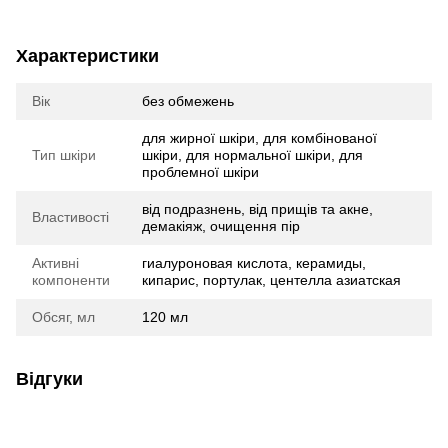
Характеристики
Вік
без обмежень
для жирної шкіри, для комбінованої
Тип шкіри
шкіри, для нормальної шкіри, для
проблемної шкіри
від подразнень, від прищів та акне,
Властивості
демакіяж, очищення пір
Активні
гиалуроновая кислота, керамиды,
компоненти
кипарис, портулак, центелла азиатская
Обсяг, мл
120 мл
Відгуки