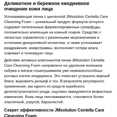
Деликатное и бережное ежедневное
очищение кожи лица
Успокаивающая пенка с центеллой JMsolution Centella Care
Cleansing Foam – уникальный продукт, формула которого
содержит питательные ферментированные суперфуды,
положительно влияющие на кожный покров. Средство с
легкостью справляется с различными загрязнениями и
остатками декоративной косметики, а также успокаивает
раздражения, микротравмы, восполняет потери влаги,
освежает и тонизирует лицо.
Действие активных компонентов пенки JMsolution Centella
Care Cleansing Foam направлено на удаление излишков
себума и мягкое отшелушивание уже нежизнеспособных
роговых клеток эпидермиса. Это помогает устранить жирный
блеск, выровнять рельеф и тон. В результате регулярного
применения, как одного из средств корейского
десятиступенчатого ухода, ощутимо замедляются возрастные
изменения. Кожа лица омолаживается, становится более
эластичной, упругой, бархатистой.
Секрет эффективности JMsolution Centella Care
Cleansing Foam