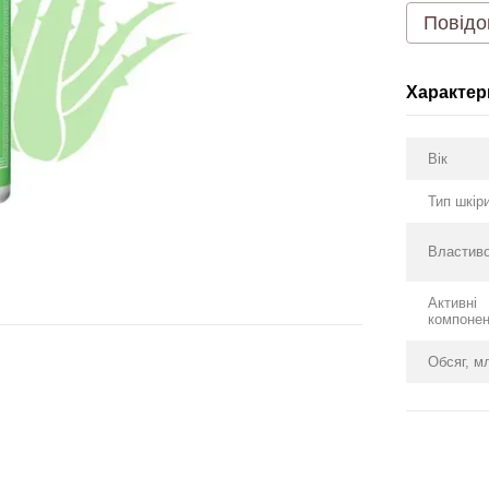
Повідо
Характер
Вік
Тип шкір
Властиво
Активні
компоне
Обсяг, м