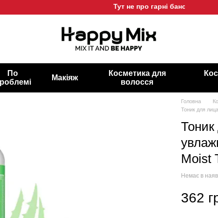
Тут не про гарні баночки, а про г
По
Косметика для
Кос
Макіяж
роблемі
волосся
Головна
К
Тоник для лица
Тоник
увлаж
Moist 
Немає в наяв
362 г