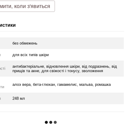
мити, коли з'явиться
истики
без обмежень
и
для всіх типів шкіри
антибактеріальне, відновлення шкіри, від подразнень, від
сті
прищів та акне, для свіжості і тонусу, зволоження
алоэ вера, бета-глюкан, гамамелис, мальва, ромашка
нти
л
248 мл