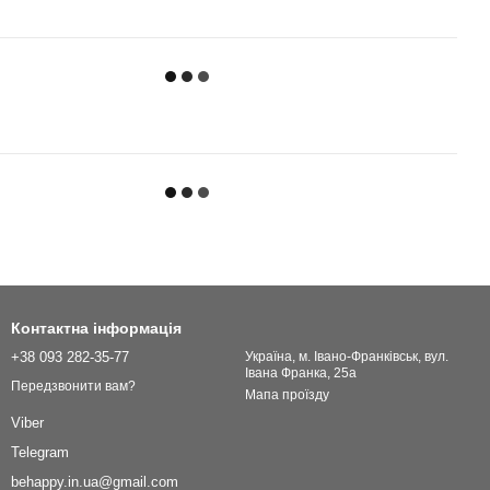
Контактна інформація
+38 093 282-35-77
Українa, м. Івано-Франківськ, вул.
Івана Франка, 25а
Передзвонити вам?
Мапа проїзду
Viber
Telegram
behappy.in.ua@gmail.com