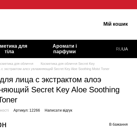
арну шкіру!
Мій кошик
метика для
Аромати і
RU
UA
тіла
парфуми
осметика для обличчя
Косметика для обличчя Secret Key
 с экстрактом алоэ увлажняющий Secret Key Aloe Soothing Moist Toner
 для лица с экстрактом алоэ
няющий Secret Key Aloe Soothing
Toner
ності
Артикул: 12266
Написати відгук
рн
В бажання