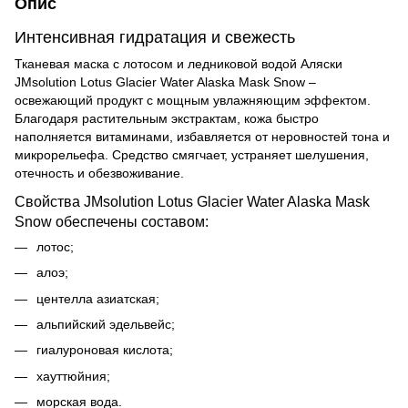
Опис
Интенсивная гидратация и свежесть
Тканевая маска с лотосом и ледниковой водой Аляски
JMsolution Lotus Glacier Water Alaska Mask Snow –
освежающий продукт с мощным увлажняющим эффектом.
Благодаря растительным экстрактам, кожа быстро
наполняется витаминами, избавляется от неровностей тона и
микрорельефа. Средство смягчает, устраняет шелушения,
отечность и обезвоживание.
Свойства JMsolution Lotus Glacier Water Alaska Mask
Snow обеспечены составом:
лотос;
алоэ;
центелла азиатская;
альпийский эдельвейс;
гиалуроновая кислота;
хауттюйния;
морская вода.