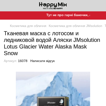
Тут не про гарні баночки, а про гарну
Косметика для обличчя
Косметика для обличчя JMsolution
Тканевая маска с лотосом и
ледниковой водой Аляски JMsolution
Lotus Glacier Water Alaska Mask
Snow
Артикул:
16078
Написати відгук