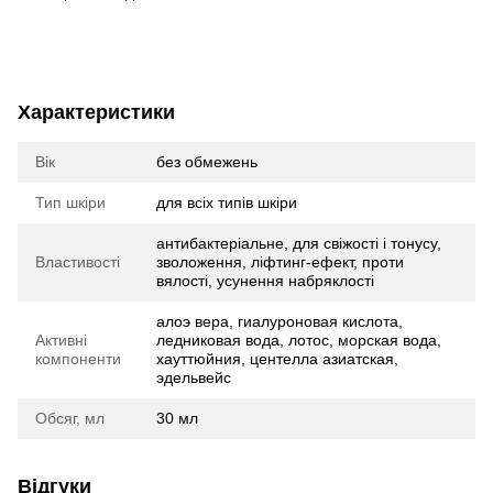
Характеристики
Вік
без обмежень
Тип шкіри
для всіх типів шкіри
антибактеріальне, для свіжості і тонусу,
Властивості
зволоження, ліфтинг-ефект, проти
вялості, усунення набряклості
алоэ вера, гиалуроновая кислота,
Активні
ледниковая вода, лотос, морская вода,
компоненти
хауттюйния, центелла азиатская,
эдельвейс
Обсяг, мл
30 мл
Відгуки