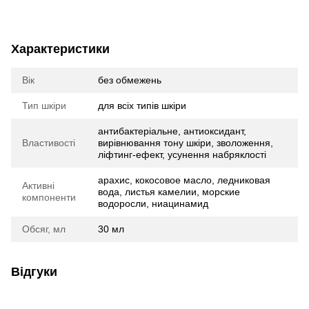
Характеристики
Вік
без обмежень
Тип шкіри
для всіх типів шкіри
антибактеріальне, антиоксидант,
Властивості
вирівнювання тону шкіри, зволоження,
ліфтинг-ефект, усунення набряклості
арахис, кокосовое масло, ледниковая
Активні
вода, листья камелии, морские
компоненти
водоросли, ниацинамид
Обсяг, мл
30 мл
Відгуки