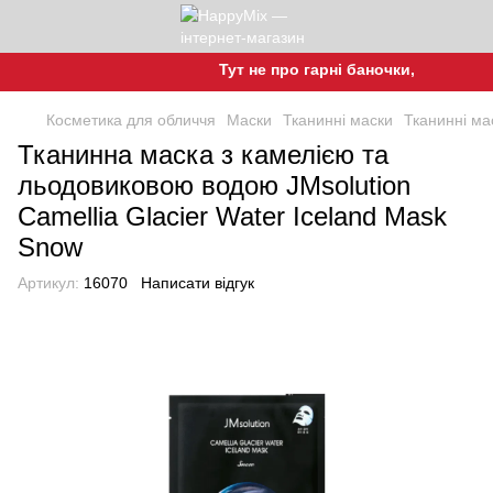
Тут не про гарні баночки, а про гарн
Косметика для обличчя
Маски
Тканинні маски
Тканинні ма
Тканинна маска з камелією та
льодовиковою водою JMsolution
Camellia Glacier Water Iceland Mask
Snow
Артикул:
16070
Написати відгук