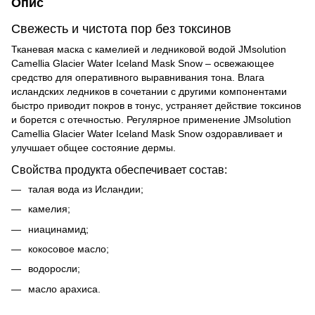
Опис
Свежесть и чистота пор без токсинов
Тканевая маска с камелией и ледниковой водой JMsolution
Camellia Glacier Water Iceland Mask Snow – освежающее
средство для оперативного выравнивания тона. Влага
исландских ледников в сочетании с другими компонентами
быстро приводит покров в тонус, устраняет действие токсинов
и борется с отечностью. Регулярное применение JMsolution
Camellia Glacier Water Iceland Mask Snow оздоравливает и
улучшает общее состояние дермы.
Свойства продукта обеспечивает состав:
талая вода из Исландии;
камелия;
ниацинамид;
кокосовое масло;
водоросли;
масло арахиса.