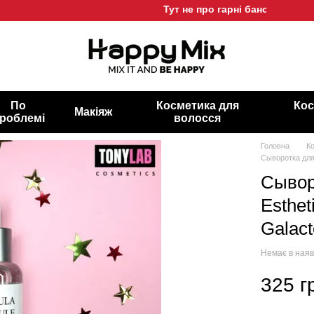
Тут не про гарні баночки, а про г
По
Косметика для
Кос
Макіяж
роблемі
волосся
Головна
К
Сыворотка для
Сывор
Esthe
Galac
Немає в наяв
325 г