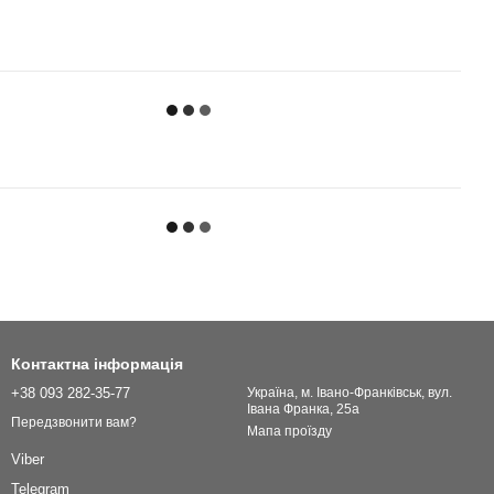
Контактна інформація
+38 093 282-35-77
Українa, м. Івано-Франківськ, вул.
Івана Франка, 25а
Передзвонити вам?
Мапа проїзду
Viber
Telegram