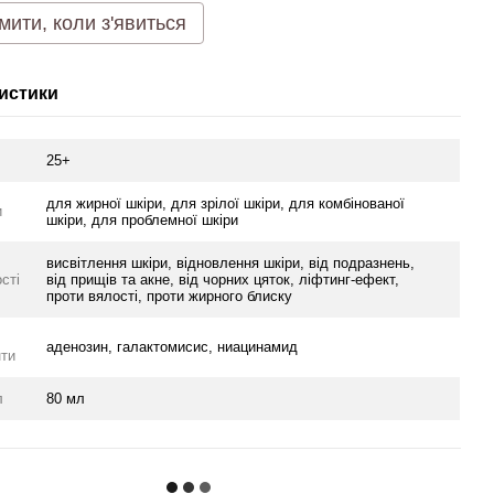
мити, коли з'явиться
истики
25+
для жирної шкіри, для зрілої шкіри, для комбінованої
и
шкіри, для проблемної шкіри
висвітлення шкіри, відновлення шкіри, від подразнень,
сті
від прищів та акне, від чорних цяток, ліфтинг-ефект,
проти вялості, проти жирного блиску
аденозин, галактомисис, ниацинамид
нти
л
80 мл