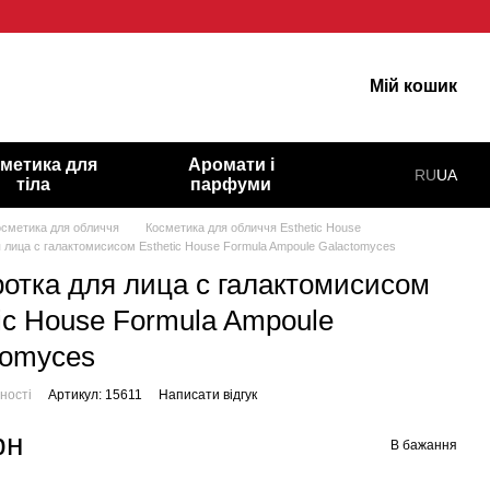
арну шкіру!
Мій кошик
метика для
Аромати і
RU
UA
тіла
парфуми
осметика для обличчя
Косметика для обличчя Esthetic House
 лица с галактомисисом Esthetic House Formula Ampoule Galactomyces
отка для лица с галактомисисом
tic House Formula Ampoule
tomyces
ності
Артикул: 15611
Написати відгук
рн
В бажання