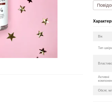
Повідо
Характер
Вік
Тип шкір
Властиво
Активні
компоне
Обсяг, м