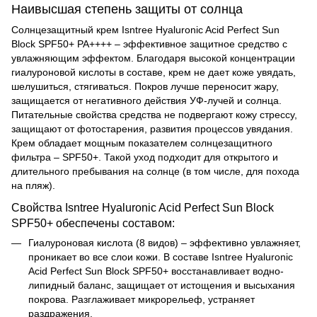
Наивысшая степень защиты от солнца
Солнцезащитный крем Isntree Hyaluronic Acid Perfect Sun
Block SPF50+ PA++++ – эффективное защитное средство с
увлажняющим эффектом. Благодаря высокой концентрации
гиалуроновой кислоты в составе, крем не дает коже увядать,
шелушиться, стягиваться. Покров лучше переносит жару,
защищается от негативного действия УФ-лучей и солнца.
Питательные свойства средства не подвергают кожу стрессу,
защищают от фотостарения, развития процессов увядания.
Крем обладает мощным показателем солнцезащитного
фильтра – SPF50+. Такой уход подходит для открытого и
длительного пребывания на солнце (в том числе, для похода
на пляж).
Свойства Isntree Hyaluronic Acid Perfect Sun Block
SPF50+ обеспечены составом:
Гиалуроновая кислота (8 видов) – эффективно увлажняет,
проникает во все слои кожи. В составе Isntree Hyaluronic
Acid Perfect Sun Block SPF50+ восстанавливает водно-
липидный баланс, защищает от истощения и высыхания
покрова. Разглаживает микрорельеф, устраняет
раздражения.