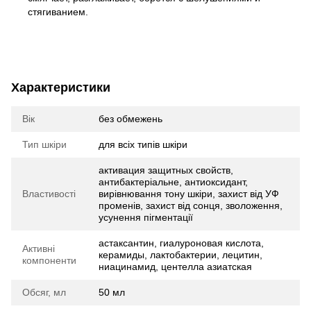
стягиванием.
Характеристики
Вік
без обмежень
Тип шкіри
для всіх типів шкіри
активация защитных свойств,
антибактеріальне, антиоксидант,
Властивості
вирівнювання тону шкіри, захист від УФ
променів, захист від сонця, зволоження,
усунення пігментації
астаксантин, гиалуроновая кислота,
Активні
керамиды, лактобактерии, лецитин,
компоненти
ниацинамид, центелла азиатская
Обсяг, мл
50 мл