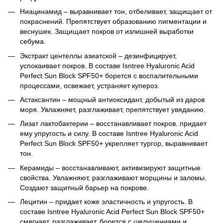
Ниацинамид – выравнивает тон, отбеливает, защищает от
покраснений. Препятствует образованию пигментации и
веснушек. Защищает покров от излишней выработки
себума.
Экстракт центеллы азиатской – дезинфицирует,
успокаивает покров. В составе Isntree Hyaluronic Acid
Perfect Sun Block SPF50+ борется с воспалительными
процессами, освежает, устраняет купероз.
Астаксантин – мощный антиоксидант, добытый из даров
моря. Увлажняет, разглаживает, препятствует увяданию.
Лизат лактобактерии – восстанавливает покров. придает
ему упругость и силу. В составе Isntree Hyaluronic Acid
Perfect Sun Block SPF50+ укрепляет тургор, выравнивает
тон.
Керамиды – восстанавливают, активизируют защитные
свойства. Увлажняют, разглаживают морщины и заломы.
Создают защитный барьер на покрове.
Лецитин – придает коже эластичность и упругость. В
составе Isntree Hyaluronic Acid Perfect Sun Block SPF50+
смягчает, разглаживает, борется с шелушениями и