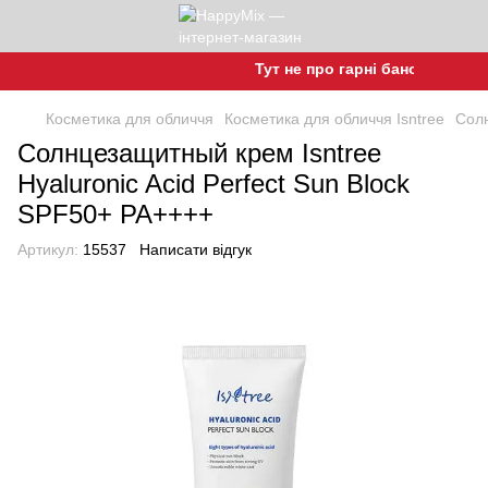
Тут не про гарні баночки, а про 
Косметика для обличчя
Косметика для обличчя Isntree
Солн
Солнцезащитный крем Isntree
Hyaluronic Acid Perfect Sun Block
SPF50+ PA++++
Артикул:
15537
Написати відгук