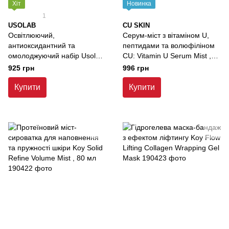
Хіт
Новинка
1
USOLAB
CU SKIN
Освітлюючий,
Серум-міст з вітаміном U,
антиоксидантний та
пептидами та волюфіліном
омолоджуючий набір Usolab
CU: Vitamin U Serum Mist ,
Vita Ion-C Set , 20 мл + 1,5 г
48 мл
925 грн
996 грн
Купити
Купити