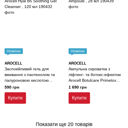
Новинка
Новинка
AROCELL
AROCELL
Заспокійливий гель для
Ампульна сироватка з
вмивання з пантенолом та
ліфтинг- та ботокс-ефектом
гіалуроновою кислотою
Arocell Botulcare Primetox
Arocell Hyal B5 Soothing Gel
Ampoule , 28 мл
590 грн
1 690 грн
Cleanser , 120 мл
Купити
Купити
Показати ще 20 товарів