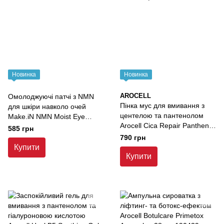
Новинка
Новинка
AROCELL
Омолоджуючі патчі з NMN
Пінка мус для вмивання з
для шкіри навколо очей
центелою та пантенолом
Make.iN NMN Moist Eye
Arocell Cica Repair Panthenol
Sheet , 60 шт
585 грн
Whipped Cleanser , 160 г
790 грн
Купити
Купити