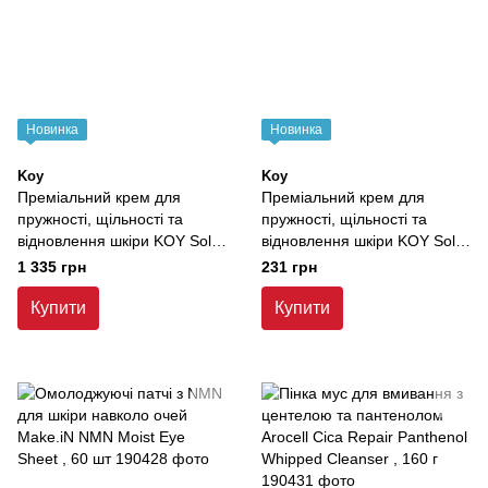
Новинка
Новинка
Koy
Koy
Преміальний крем для
Преміальний крем для
пружності, щільності та
пружності, щільності та
відновлення шкіри KOY Solid
відновлення шкіри KOY Solid
Platinum NMN Youth Renewal
Platinum NMN Youth Renewal
1 335 грн
231 грн
Cream Mini , 10 мл
Cream Mini , 2 мл
Купити
Купити