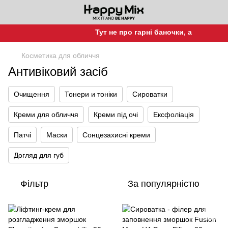
Тут не про гарні баночки, а про гарну шк
Косметика для обличчя
Антивіковий засіб
Очищення
Тонери и тоніки
Сироватки
Креми для обличчя
Креми під очі
Ексфоліація
Патчі
Маски
Сонцезахисні креми
Догляд для губ
Фільтр
За популярністю