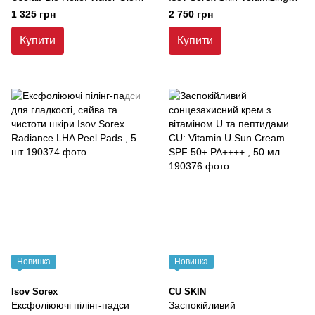
Cream , 50 мл
Ampoule , 100 мл
1 325 грн
2 750 грн
Купити
Купити
Новинка
Новинка
Isov Sorex
CU SKIN
Ексфоліюючі пілінг-падси
Заспокійливий