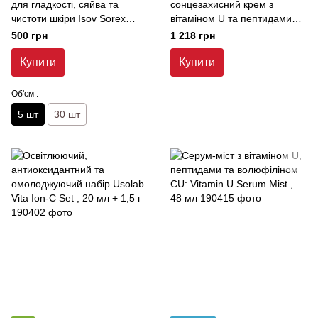
для гладкості, сяйва та
сонцезахисний крем з
чистоти шкіри Isov Sorex
вітаміном U та пептидами
Radiance LHA Peel Pads , 5
CU: Vitamin U Sun Cream
500 грн
1 218 грн
шт
SPF 50+ PA++++ , 50 мл
Купити
Купити
Об'єм :
5 шт
30 шт