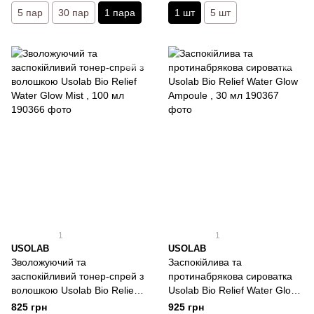
5 пар
30 пар
1 пара
1 шт
5 шт
1
1
USOLAB
USOLAB
Зволожуючий та
Заспокійлива та
заспокійливий тонер-спрей з
протинабрякова сироватка
волошкою Usolab Bio Relief
Usolab Bio Relief Water Glow
Water Glow Mist , 100 мл
Ampoule , 30 мл
825 грн
925 грн