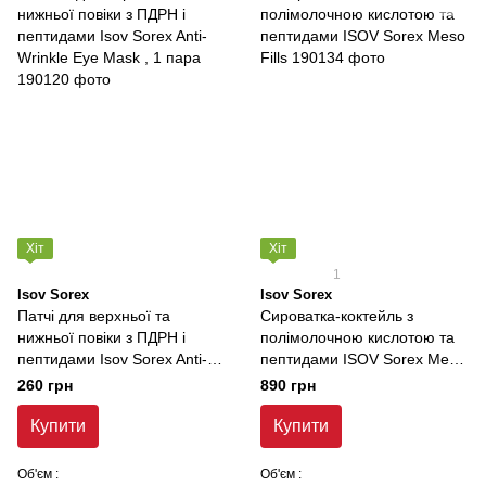
Хіт
Хіт
1
Isov Sorex
Isov Sorex
Патчі для верхньої та
Сироватка-коктейль з
нижньої повіки з ПДРН і
полімолочною кислотою та
пептидами Isov Sorex Anti-
пептидами ISOV Sorex Meso
Wrinkle Eye Mask , 1 пара
Fills
260 грн
890 грн
Купити
Купити
Об'єм :
Об'єм :