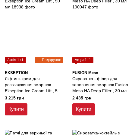
Акція 1+1
Подарунок
Акція 1+1
EKSEPTION
FUSION Meso
Ліфтинг-крем для
Сироватка - філер для
розгладження зморшок
заповнення зморшок Fusion
Ekseption Ice Cream Lift , 50
Meso HA Deep Filler , 30 мл
мл
3 215 грн
2 435 грн
Купити
Купити