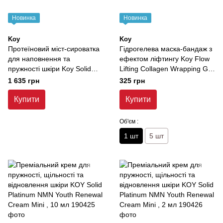
Новинка
Новинка
Koy
Koy
Протеїновий міст-сироватка
Гідрогелева маска-бандаж з
для наповнення та
ефектом ліфтингу Koy Flow
пружності шкіри Koy Solid
Lifting Collagen Wrapping Gel
Refine Volume Mist , 80 мл
Mask
1 635 грн
325 грн
Купити
Купити
Об'єм :
1 шт
5 шт