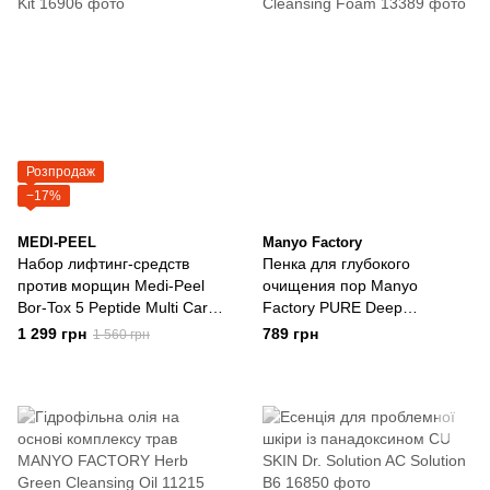
Розпродаж
−17%
MEDI-PEEL
Manyo Factory
Набор лифтинг-средств
Пенка для глубокого
против морщин Medi-Peel
очищения пор Manyo
Bor-Tox 5 Peptide Multi Care
Factory PURE Deep
Kit
Cleansing Foam
1 299 грн
789 грн
1 560 грн