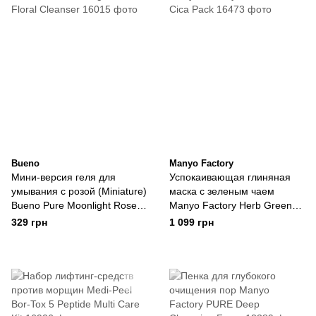
Bueno
Manyo Factory
Мини-версия геля для
Успокаивающая глиняная
умывания с розой (Miniature)
маска с зеленым чаем
Bueno Pure Moonlight Rose
Manyo Factory Herb Green
Floral Cleanser
Cica Pack
329 грн
1 099 грн