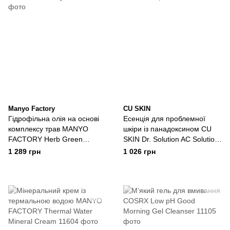
Manyo Factory
CU SKIN
Гідрофільна олія на основі
Есенція для проблемної
комплексу трав MANYO
шкіри із панадоксином CU
FACTORY Herb Green
SKIN Dr. Solution AC Solution
Cleansing Oil
B6
1 289 грн
1 026 грн