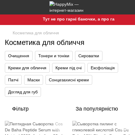
Тут не про гарні баночки, а про гарну шкіру!
Косметика для обличчя
Косметика для обличчя
Очищення
Тонери и тоніки
Сироватки
Креми для обличчя
Креми під очі
Ексфоліація
Патчі
Маски
Сонцезахисні креми
Догляд для губ
Фільтр
За популярністю