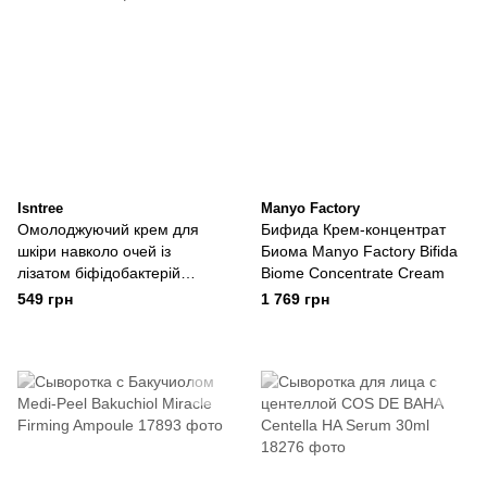
Isntree
Manyo Factory
Омолоджуючий крем для
Бифида Крем-концентрат
шкіри навколо очей із
Биома Manyo Factory Bifida
лізатом біфідобактерій
Biome Concentrate Cream
IsNtree TW-REAL Eye Cream
549 грн
1 769 грн
, 30 мл