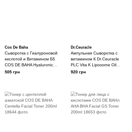
Cos De Baha
Dr.Ceuracle
Cыворотка c Гиалуроновой
Ампульная Сыворотка с
кислотой и Витамином Б5
витамином К Dr.Ceuracle
COS DE BAHA Hyaluronic
PLC Vita K Liposome Oil
Acid B5 (D-Panthenol) Serum
Ampoule
505 грн
920 грн