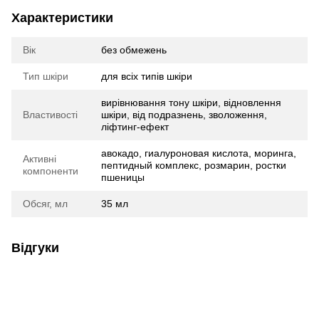
Характеристики
Вік
без обмежень
Тип шкіри
для всіх типів шкіри
вирівнювання тону шкіри, відновлення
Властивості
шкіри, від подразнень, зволоження,
ліфтинг-ефект
авокадо, гиалуроновая кислота, моринга,
Активні
пептидный комплекс, розмарин, ростки
компоненти
пшеницы
Обсяг, мл
35 мл
Відгуки