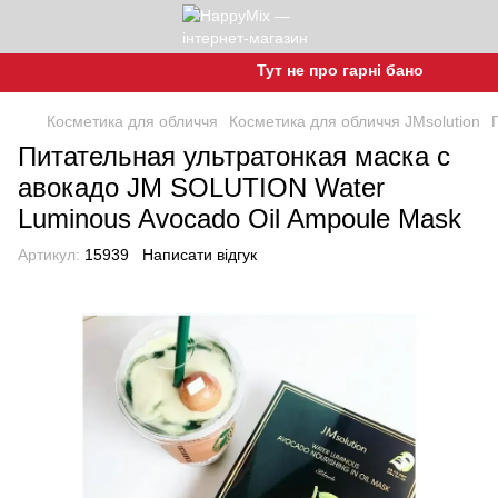
Тут не про гарні баночки, а про 
Косметика для обличчя
Косметика для обличчя JMsolution
Питательная ультратонкая маска с
авокадо JM SOLUTION Water
Luminous Avocado Oil Ampoule Mask
Артикул:
15939
Написати відгук