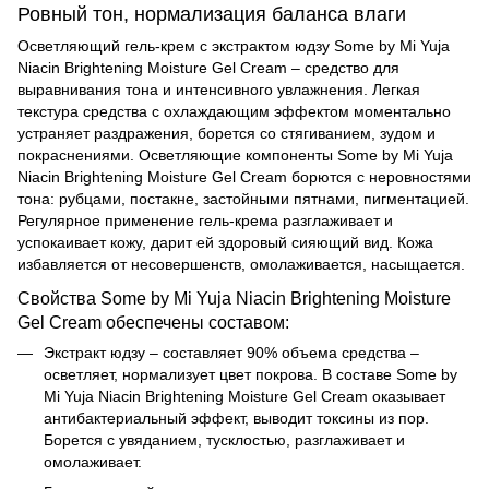
Ровный тон, нормализация баланса влаги
Осветляющий гель-крем с экстрактом юдзу Some by Mi Yuja
Niacin Brightening Moisture Gel Cream – средство для
выравнивания тона и интенсивного увлажнения. Легкая
текстура средства с охлаждающим эффектом моментально
устраняет раздражения, борется со стягиванием, зудом и
покраснениями. Осветляющие компоненты Some by Mi Yuja
Niacin Brightening Moisture Gel Cream борются с неровностями
тона: рубцами, постакне, застойными пятнами, пигментацией.
Регулярное применение гель-крема разглаживает и
успокаивает кожу, дарит ей здоровый сияющий вид. Кожа
избавляется от несовершенств, омолаживается, насыщается.
Свойства Some by Mi Yuja Niacin Brightening Moisture
Gel Cream обеспечены составом:
Экстракт юдзу – составляет 90% объема средства –
осветляет, нормализует цвет покрова. В составе
Some by
Mi Yuja Niacin Brightening Moisture Gel Cream оказывает
антибактериальный эффект, выводит токсины из пор.
Борется с увяданием, тусклостью, разглаживает и
омолаживает.