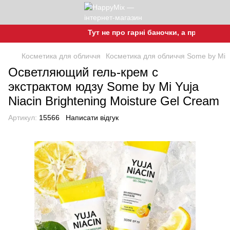
Тут не про гарні баночки, а про гарну шкі
Косметика для обличчя
Косметика для обличчя Some by Mi
Осветляющий гель-крем с
экстрактом юдзу Some by Mi Yuja
Niacin Brightening Moisture Gel Cream
Артикул:
15566
Написати відгук