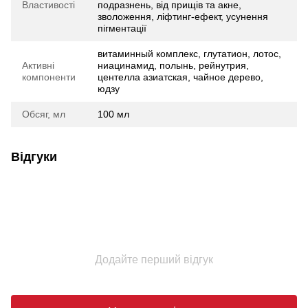
Властивості
подразнень, від прищів та акне,
зволоження, ліфтинг-ефект, усунення
пігментації
витаминный комплекс, глутатион, лотос,
Активні
ниацинамид, полынь, рейнутрия,
компоненти
центелла азиатская, чайное дерево,
юдзу
Обсяг, мл
100 мл
Відгуки
Додайте перший відгук