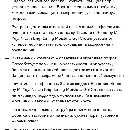
Гидролизат чайного дерева – сужает и очищает поры,
устраняет воспаления. Борется с сальными пробками,
комедонами, сокращает раздражения, дезинфицирует
покров.
Экстракт центеллы азиатской с вытяжками – эффективно
очищает и восстанавливает кожу. В составе Some by Mi
Yuja Niacin Brightening Moisture Gel Cream устраняет
купероз, нормализует тон, сокращает раздражения и
воспаления.
Витаминный комплекс – осветляет и укрепляет покров.
Способствует повышению эластичности и упругости,
борется с пигментацией, насыщает кожу витаминами.
Защищает от раздражений, повышает местный иммунитет.
Глутатион – эффективный антиоксидант. В составе Some
by Mi Yuja Niacin Brightening Moisture Gel Cream оказывает
интенсивную подтяжку, омолаживает. Разглаживает
морщины и заломы, устраняет отечность.
Ниацинамид – осветляет рубцы и пигментные пятна.
Борется с застойными пятнами, сужает поры, устраняет
жирный блеск.
Экстракт полыни – обеззараживает, борется с