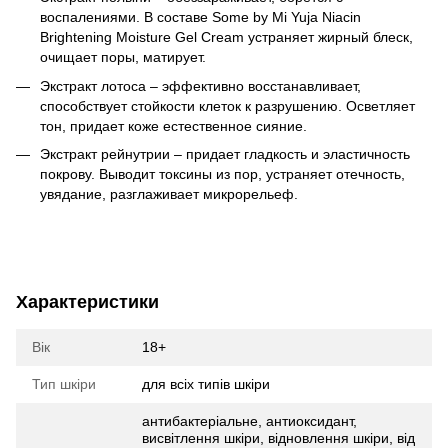
воспалениями. В составе Some by Mi Yuja Niacin
Brightening Moisture Gel Cream устраняет жирный блеск,
очищает поры, матирует.
Экстракт лотоса – эффективно восстанавливает,
способствует стойкости клеток к разрушению. Осветляет
тон, придает коже естественное сияние.
Экстракт рейнутрии – придает гладкость и эластичность
покрову. Выводит токсины из пор, устраняет отечность,
увядание, разглаживает микрорельеф.
Характеристики
Вік
18+
Тип шкіри
для всіх типів шкіри
антибактеріальне, антиоксидант,
висвітлення шкіри, відновлення шкіри, від