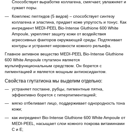
Способствует выработке коллагена, смягчает, увлажняет и
сужает поры.
Комплекс пептидов (5 видов) – способствует синтезу
коллагена и эластина, придает коже упругость и тонус. Как
ингредиент MEDI-PEEL Bio-Intense Gluthione 600 White
Ampoule, укрепляет защиту кожи от воздействия
агрессивных факторов окружающей среды. Подтягивает
контуры и устраняет неровности кожного рельефа.
Главное активное вещество MEDI-PEEL Bio-Intense Gluthione
600 White Ampoule глутатион является
мультифункциональным средством. Он борется с
пигментацией и является мощным антиоксидантом.
Свойства глутатиона мы выделим отдельно:
устраняет постакне, рубцы, пигментные пятна,
эффективно борется с гиперпигментацией;
мягко отбеливает лицо, поддерживает однородность тона
кожи;
как ингредиент Bio-Intense Gluthione 600 White Ampoule от
MEDI-PEEL, насыщает слои кожного покрова витаминами
С и Е;