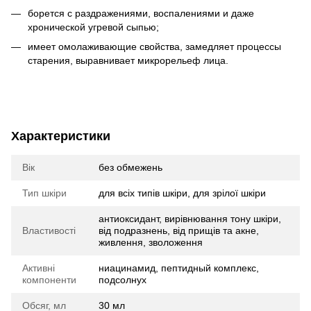
борется с раздражениями, воспалениями и даже
хронической угревой сыпью;
имеет омолаживающие свойства, замедляет процессы
старения, выравнивает микрорельеф лица.
Характеристики
Вік
без обмежень
Тип шкіри
для всіх типів шкіри, для зрілої шкіри
антиоксидант, вирівнювання тону шкіри,
Властивості
від подразнень, від прищів та акне,
живлення, зволоження
Активні
ниацинамид, пептидный комплекс,
компоненти
подсолнух
Обсяг, мл
30 мл